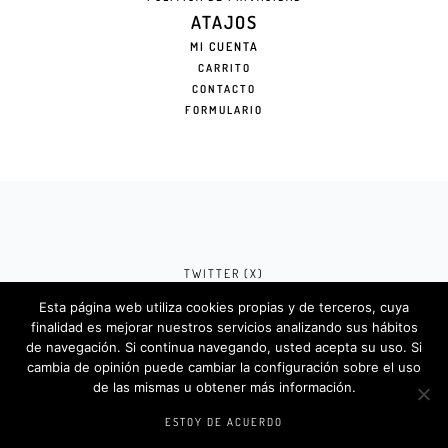
ATAJOS
MI CUENTA
CARRITO
CONTACTO
FORMULARIO
TWITTER (X)
Esta página web utiliza cookies propias y de terceros, cuya
FACEBOOK (META)
finalidad es mejorar nuestros servicios analizando sus hábitos
de navegación. Si continua navegando, usted acepta su uso. Si
INSTAGRAM
cambia de opinión puede cambiar la configuración sobre el uso
de las mismas u obtener más información.
Rotulosdecorativos.com © 2024. Diseño &
Codigos por
Createlo.com.es
.
ESTOY DE ACUERDO