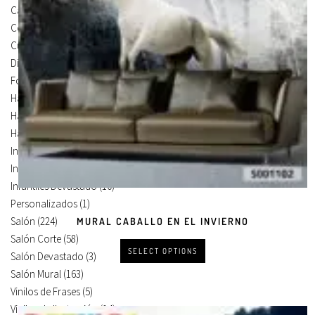
Carteles Para Puertas
(3)
Cocina
(13)
Cuadros en Vinilos
(105)
Diseños en Vinilo
(8)
Foto Lienzo
(51)
Habitación
(4)
Habitación Corte
(3)
Habitación Devastado
(1)
Infantiles
(75)
Infantiles Corte
(65)
Infantiles Devastado
(10)
Personalizados
(1)
Salón
(224)
MURAL CABALLO EN EL INVIERNO
Salón Corte
(58)
SELECT OPTIONS
Salón Devastado
(3)
Salón Mural
(163)
Vinilos de Frases
(5)
Vinilos de Ilustración
(14)