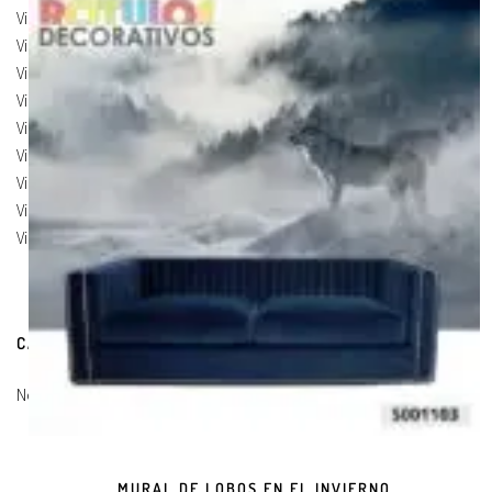
Vinilos de Marcas
(19)
Vinilos de Pegatinas
(9)
Vinilos Para Armarios
(20)
Vinilos Para Coches
(21)
Vinilos Para Frigorificos
(11)
Vinilos Para Paredes
(8)
Vinilos Para Puertas
(9)
Vinilos Para Suelos
(9)
Vinilos Para Vidrios
(17)
CARRITO DE COMPRAS
No hay productos en el carrito.
MURAL DE LOBOS EN EL INVIERNO