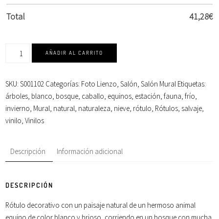
Total
41,28
€
AÑADIR AL CARRITO
SKU:
S001102
Categorías:
Foto Lienzo
,
Salón
,
Salón Mural
Etiquetas:
árboles
,
blanco
,
bosque
,
caballo
,
equinos
,
estación
,
fauna
,
frío
,
invierno
,
Mural
,
natural
,
naturaleza
,
nieve
,
rótulo
,
Rótulos
,
salvaje
,
vinilo
,
Vinilos
Descripción
Información adicional
DESCRIPCIÓN
Rótulo decorativo con un
paisaje
natural de un hermoso
animal
equino de color
blanco
y brioso, corriendo en un
bosque
con mucha