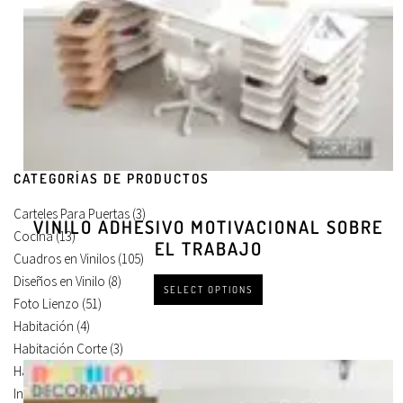
CATEGORÍAS DE PRODUCTOS
Carteles Para Puertas
(3)
VINILO ADHESIVO MOTIVACIONAL SOBRE
Cocina
(13)
EL TRABAJO
Cuadros en Vinilos
(105)
Diseños en Vinilo
(8)
SELECT OPTIONS
Foto Lienzo
(51)
Habitación
(4)
Habitación Corte
(3)
Habitación Devastado
(1)
Infantiles
(75)