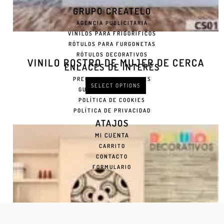
GRUPO CREATELO
AGENCIA PUBLICITARIA
VINILOS PARA FRIGORÍFICOS
RÓTULOS PARA FURGONETAS
RÓTULOS DECORATIVOS
VINILO ROSTRO DE MUJER DE CERCA
ENLACES DE INTERÉS
PREGUNTAS FRECUENTES
SELECT OPTIONS
GUÍA DE INSTALACIÓN
POLÍTICA DE COOKIES
POLÍTICA DE PRIVACIDAD
ATAJOS
MI CUENTA
CARRITO
CONTACTO
FORMULARIO