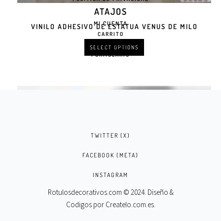
ATAJOS
MI CUENTA
VINILO ADHESIVO DE ESTATUA VENUS DE MILO
CARRITO
CONTACTO
SELECT OPTIONS
FORMULARIO
TWITTER (X)
FACEBOOK (META)
INSTAGRAM
Rotulosdecorativos.com © 2024. Diseño &
Codigos por
Createlo.com.es
.