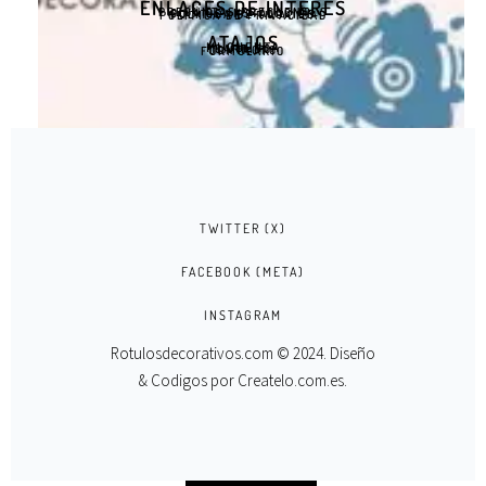
ENLACES DE INTERÉS
PREGUNTAS FRECUENTES
GUÍA DE INSTALACIÓN
POLÍTICA DE COOKIES
POLÍTICA DE PRIVACIDAD
ATAJOS
MI CUENTA
CARRITO
CONTACTO
FORMULARIO
TWITTER (X)
FACEBOOK (META)
INSTAGRAM
Rotulosdecorativos.com © 2024. Diseño
& Codigos por
Createlo.com.es
.
VINILO ADHESIVO DE ÁRBOL MECÁNICO
SELECT OPTIONS