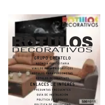
GRUPO CREATELO
AGENCIA PUBLICITARIA
VINILOS PARA FRIGORÍFICOS
RÓTULOS PARA FURGONETAS
RÓTULOS DECORATIVOS
ENLACES DE INTERÉS
PREGUNTAS FRECUENTES
GUÍA DE INSTALACIÓN
POLÍTICA DE COOKIES
POLÍTICA DE PRIVACIDAD