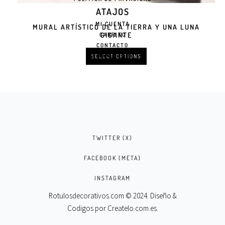
ATAJOS
MI CUENTA
MURAL ARTÍSTICO DE LA TIERRA Y UNA LUNA
GIGANTE
CARRITO
CONTACTO
FORMULARIO
SELECT OPTIONS
TWITTER (X)
FACEBOOK (META)
INSTAGRAM
Rotulosdecorativos.com © 2024. Diseño &
Codigos por
Createlo.com.es
.