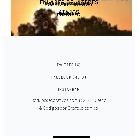
ENLACES DE INTERÉS
PREGUNTAS FRECUENTES
GUÍA DE INSTALACIÓN
POLÍTICA DE COOKIES
POLÍTICA DE PRIVACIDAD
ATAJOS
MI CUENTA
CARRITO
CONTACTO
FORMULARIO
TWITTER (X)
FACEBOOK (META)
INSTAGRAM
Rotulosdecorativos.com © 2024. Diseño
& Codigos por
Createlo.com.es
.
MURAL ÁRBOLES ILUMINADOS AL AMANECER
SELECT OPTIONS