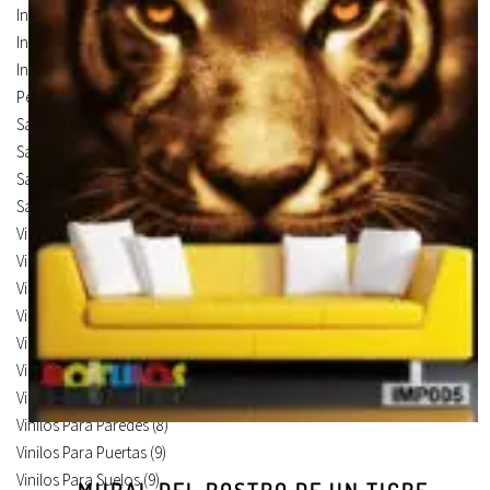
Infantiles
(75)
Infantiles Corte
(65)
Infantiles Devastado
(10)
Personalizados
(1)
Salón
(224)
Salón Corte
(58)
Salón Devastado
(3)
Salón Mural
(163)
Vinilos de Frases
(5)
Vinilos de Ilustración
(14)
Vinilos de Marcas
(19)
Vinilos de Pegatinas
(9)
Vinilos Para Armarios
(20)
Vinilos Para Coches
(21)
Vinilos Para Frigorificos
(11)
Vinilos Para Paredes
(8)
Vinilos Para Puertas
(9)
Vinilos Para Suelos
(9)