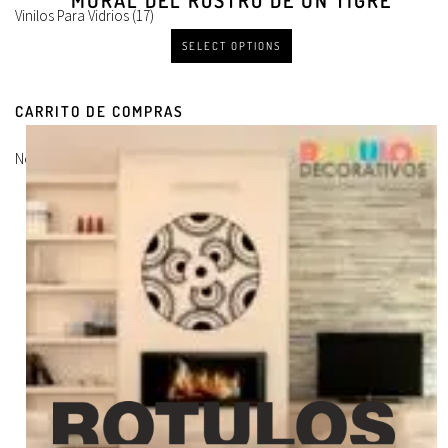
MURAL DEL ROSTRO DE UN TIGRE
Vinilos Para Vidrios
(17)
SELECT OPTIONS
CARRITO DE COMPRAS
No hay productos en el carrito.