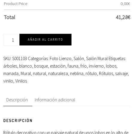
Product Price
0,00
€
Total
41,28
€
AÑADIR AL CARRITO
SKU:
S001103
Categorías:
Foto Lienzo
,
Salón
,
Salón Mural
Etiquetas:
árboles
,
blanco
,
bosque
,
estación
,
fauna
,
frío
,
invierno
,
lobos
,
manada
,
Mural
,
natural
,
naturaleza
,
neblina
,
rótulo
,
Rótulos
,
salvaje
,
vinilo
,
Vinilos
Descripción
Información adicional
DESCRIPCIÓN
Rótulo decorativo con un
paisaje
natural de unos lobos en lo alto de