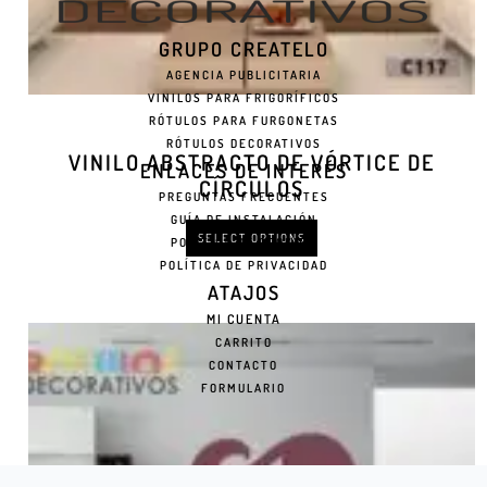
GRUPO CREATELO
AGENCIA PUBLICITARIA
VINILOS PARA FRIGORÍFICOS
RÓTULOS PARA FURGONETAS
RÓTULOS DECORATIVOS
VINILO ABSTRACTO DE VÓRTICE DE
ENLACES DE INTERÉS
CÍRCULOS
PREGUNTAS FRECUENTES
GUÍA DE INSTALACIÓN
SELECT OPTIONS
POLÍTICA DE COOKIES
POLÍTICA DE PRIVACIDAD
ATAJOS
MI CUENTA
CARRITO
CONTACTO
FORMULARIO