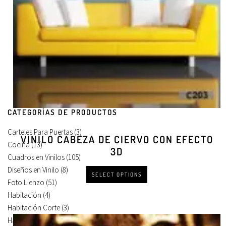
CATEGORÍAS DE PRODUCTOS
Carteles Para Puertas
(3)
VINILO CABEZA DE CIERVO CON EFECTO
Cocina
(13)
3D
Cuadros en Vinilos
(105)
Diseños en Vinilo
(8)
SELECT OPTIONS
Foto Lienzo
(51)
Habitación
(4)
Habitación Corte
(3)
Habitación Devastado
(1)