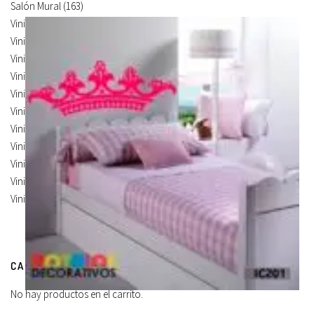
Salón Mural
(163)
Vinilos de Frases
(5)
Vinilos de Ilustración
(14)
Vinilos de Marcas
(19)
Vinilos de Pegatinas
(9)
Vinilos Para Armarios
(20)
Vinilos Para Coches
(21)
Vinilos Para Frigorificos
(11)
Vinilos Para Paredes
(8)
Vinilos Para Puertas
(9)
Vinilos Para Suelos
(9)
Vinilos Para Vidrios
(17)
CARRITO DE COMPRAS
No hay productos en el carrito.