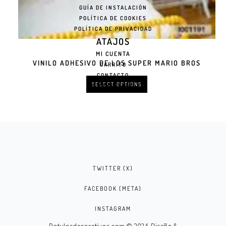
GUÍA DE INSTALACIÓN
POLÍTICA DE COOKIES
POLÍTICA DE PRIVACIDAD
ATAJOS
MI CUENTA
VINILO ADHESIVO DE LOS SUPER MARIO BROS
CARRITO
CONTACTO
SELECT OPTIONS
FORMULARIO
TWITTER (X)
FACEBOOK (META)
INSTAGRAM