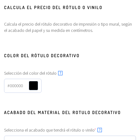
CALCULA EL PRECIO DEL RÓTULO O VINILO
Calcula el precio del rótulo decorativo de impresión o tipo mural, según
el acabado del papel y su medida en centímetros.
COLOR DEL RÓTULO DECORATIVO
Selección del color del rótulo
?
#000000
ACABADO DEL MATERIAL DEL ROTULO DECORATIVO
Selecciona el acabado que tendrá el rótulo o vinilo
*
?