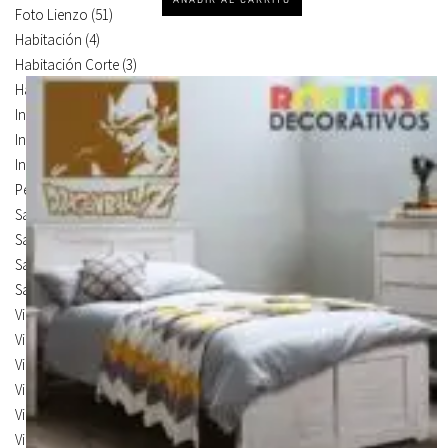
Foto Lienzo
(51)
Habitación
(4)
Habitación Corte
(3)
Habitación Devastado
(1)
Infantiles
(75)
Infantiles Corte
(65)
Infantiles Devastado
(10)
Personalizados
(1)
Salón
(224)
Salón Corte
(58)
Salón Devastado
(3)
Salón Mural
(163)
Vinilos de Frases
(5)
Vinilos de Ilustración
(14)
Vinilos de Marcas
(19)
Vinilos de Pegatinas
(9)
Vinilos Para Armarios
(20)
Vinilos Para Coches
(21)