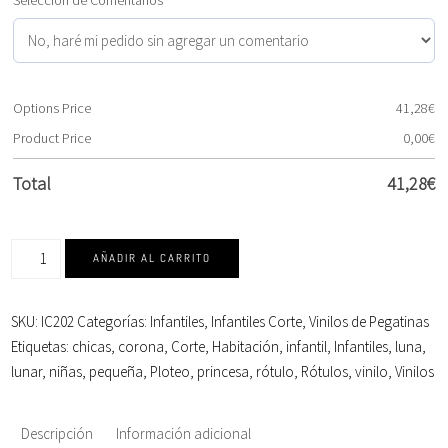
Options Price
41,28
€
Product Price
0,00
€
Total
41,28
€
AÑADIR AL CARRITO
SKU:
IC202
Categorías:
Infantiles
,
Infantiles Corte
,
Vinilos de Pegatinas
Etiquetas:
chicas
,
corona
,
Corte
,
Habitación
,
infantil
,
Infantiles
,
luna
,
lunar
,
niñas
,
pequeña
,
Ploteo
,
princesa
,
rótulo
,
Rótulos
,
vinilo
,
Vinilos
Descripción
Información adicional