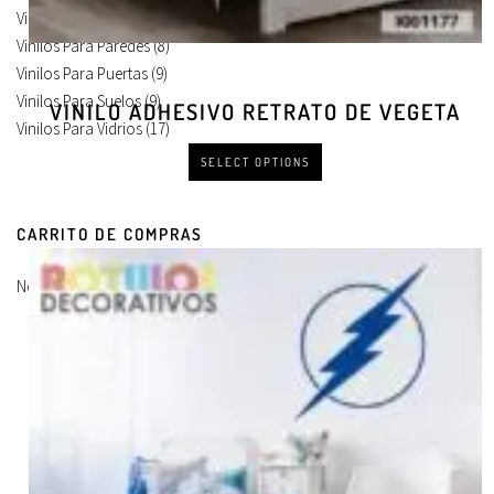
Vinilos Para Frigorificos
(11)
Vinilos Para Paredes
(8)
Vinilos Para Puertas
(9)
Vinilos Para Suelos
(9)
VINILO ADHESIVO RETRATO DE VEGETA
Vinilos Para Vidrios
(17)
SELECT OPTIONS
CARRITO DE COMPRAS
No hay productos en el carrito.