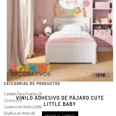
CATEGORÍAS DE PRODUCTOS
Carteles Para Puertas
(3)
VINILO ADHESIVO DE PÁJARO CUTE
Cocina
(13)
LITTLE BABY
Cuadros en Vinilos
(105)
Diseños en Vinilo
(8)
AÑADIR AL CARRITO