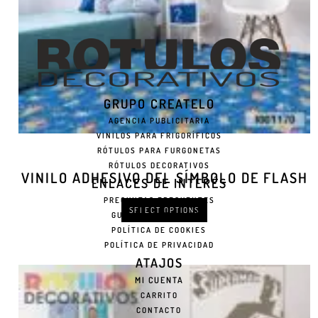
GRUPO CREATELO
AGENCIA PUBLICITARIA
VINILOS PARA FRIGORÍFICOS
RÓTULOS PARA FURGONETAS
RÓTULOS DECORATIVOS
VINILO ADHESIVO DEL SÍMBOLO DE FLASH
ENLACES DE INTERÉS
PREGUNTAS FRECUENTES
SELECT OPTIONS
GUÍA DE INSTALACIÓN
POLÍTICA DE COOKIES
POLÍTICA DE PRIVACIDAD
ATAJOS
MI CUENTA
CARRITO
CONTACTO