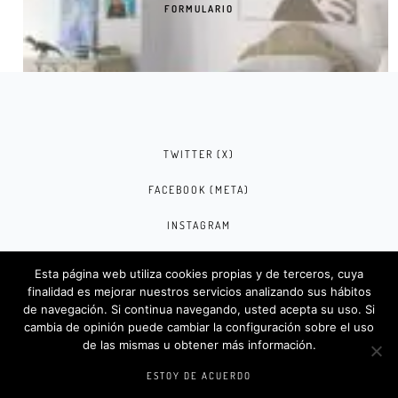
FORMULARIO
TWITTER (X)
FACEBOOK (META)
INSTAGRAM
Rotulosdecorativos.com © 2024. Diseño &
Esta página web utiliza cookies propias y de terceros, cuya
Codigos por
Createlo.com.es
.
finalidad es mejorar nuestros servicios analizando sus hábitos
de navegación. Si continua navegando, usted acepta su uso. Si
cambia de opinión puede cambiar la configuración sobre el uso
de las mismas u obtener más información.
VINILO ADHESIVO RETRATO DE SUPERMAN
ESTOY DE ACUERDO
SELECT OPTIONS