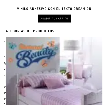
VINILO ADHESIVO CON EL TEXTO DREAM ON
AÑADIR AL CARRITO
CATEGORÍAS DE PRODUCTOS
Carteles Para Puertas
(3)
Cocina
(13)
Cuadros en Vinilos
(105)
Diseños en Vinilo
(8)
Foto Lienzo
(51)
Habitación
(4)
Habitación Corte
(3)
Habitación Devastado
(1)
Infantiles
(75)
Infantiles Corte
(65)
Infantiles Devastado
(10)
Personalizados
(1)