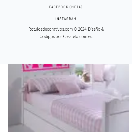
FACEBOOK (META)
AÑADIR AL CARRITO
INSTAGRAM
Rotulosdecorativos.com © 2024. Diseño &
Codigos por
Createlo.com.es
.