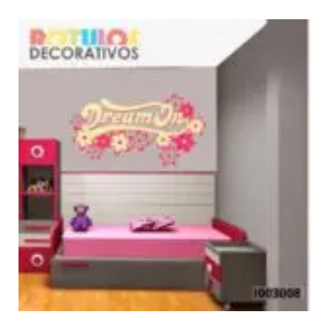
→
1
2
3
4