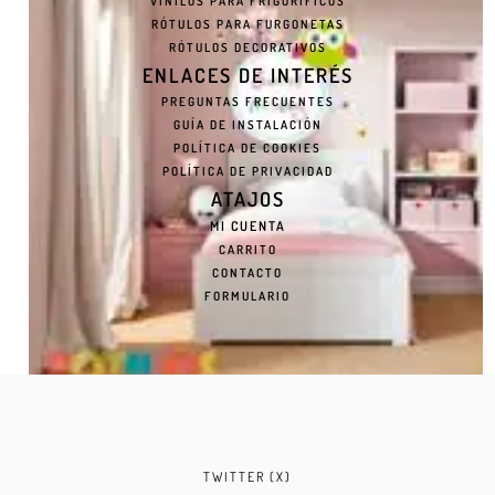
VINILOS PARA FRIGORÍFICOS
RÓTULOS PARA FURGONETAS
RÓTULOS DECORATIVOS
ENLACES DE INTERÉS
PREGUNTAS FRECUENTES
GUÍA DE INSTALACIÓN
POLÍTICA DE COOKIES
POLÍTICA DE PRIVACIDAD
ATAJOS
MI CUENTA
CARRITO
CONTACTO
FORMULARIO
VINILO ADHESIVO DE BÚHO SWEET HOLIDAY
TWITTER (X)