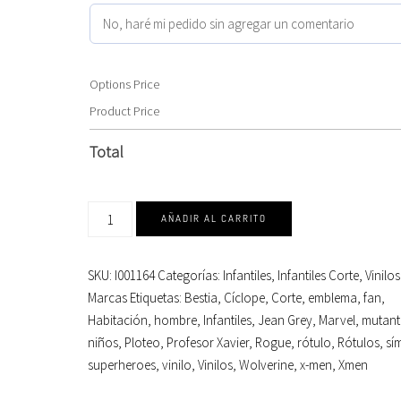
Options Price
Product Price
Total
AÑADIR AL CARRITO
SKU:
I001164
Categorías:
Infantiles
,
Infantiles Corte
,
Vinilo
Marcas
Etiquetas:
Bestia
,
Cíclope
,
Corte
,
emblema
,
fan
,
Habitación
,
hombre
,
Infantiles
,
Jean Grey
,
Marvel
,
mutant
niños
,
Ploteo
,
Profesor Xavier
,
Rogue
,
rótulo
,
Rótulos
,
sí
superheroes
,
vinilo
,
Vinilos
,
Wolverine
,
x-men
,
Xmen