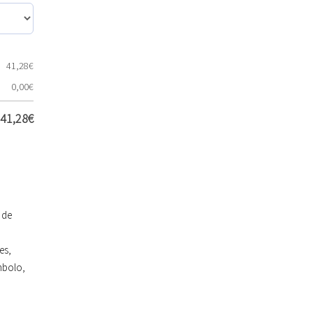
41,28
€
0,00
€
41,28
€
s de
es
,
mbolo
,