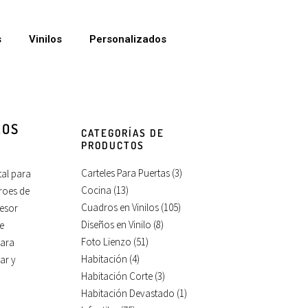
s
Vinilos
Personalizados
LOS
CATEGORÍAS DE
PRODUCTOS
Carteles Para Puertas
(3)
tal para
Cocina
(13)
roes de
Cuadros en Vinilos
(105)
esor
Diseños en Vinilo
(8)
re
Foto Lienzo
(51)
para
Habitación
(4)
ar y
Habitación Corte
(3)
Habitación Devastado
(1)