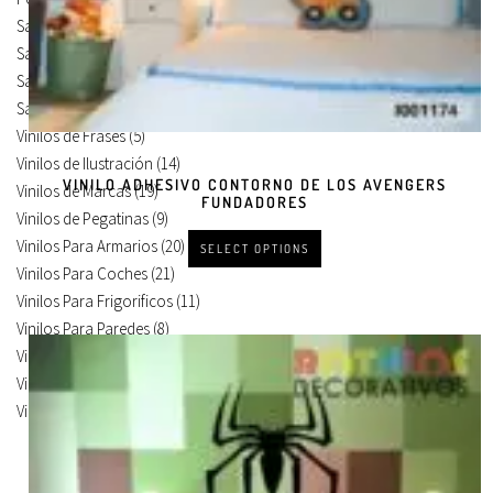
Salón
(224)
Salón Corte
(58)
Salón Devastado
(3)
Salón Mural
(163)
Vinilos de Frases
(5)
Vinilos de Ilustración
(14)
VINILO ADHESIVO CONTORNO DE LOS AVENGERS
Vinilos de Marcas
(19)
FUNDADORES
Vinilos de Pegatinas
(9)
Vinilos Para Armarios
(20)
SELECT OPTIONS
Vinilos Para Coches
(21)
Vinilos Para Frigorificos
(11)
Vinilos Para Paredes
(8)
Vinilos Para Puertas
(9)
Vinilos Para Suelos
(9)
Vinilos Para Vidrios
(17)