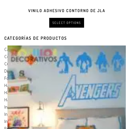
VINILO ADHESIVO CONTORNO DE JLA
SELECT OPTIONS
CATEGORÍAS DE PRODUCTOS
Carteles Para Puertas
(3)
Cocina
(13)
Cuadros en Vinilos
(105)
Diseños en Vinilo
(8)
Foto Lienzo
(51)
Habitación
(4)
Habitación Corte
(3)
Habitación Devastado
(1)
Infantiles
(75)
Infantiles Corte
(65)
Infantiles Devastado
(10)
Personalizados
(1)