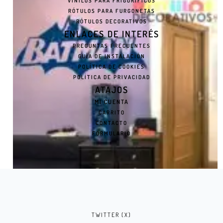
VINILOS PARA FRIGORÍFICOS
RÓTULOS PARA FURGONETAS
RÓTULOS DECORATIVOS
ENLACES DE INTERÉS
PREGUNTAS FRECUENTES
GUÍA DE INSTALACIÓN
POLÍTICA DE COOKIES
POLÍTICA DE PRIVACIDAD
ATAJOS
MI CUENTA
CARRITO
CONTACTO
FORMULARIO
TWITTER (X)
VINILO ADHESIVO DEL EMBLEMA DE BATMAN