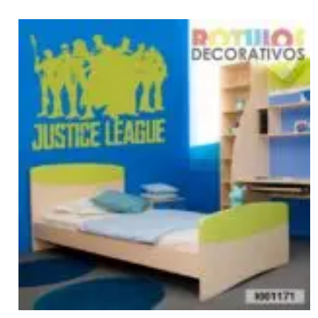
→
1
2