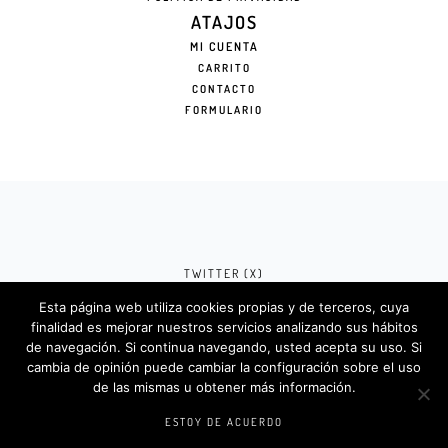
ATAJOS
MI CUENTA
CARRITO
CONTACTO
FORMULARIO
TWITTER (X)
Esta página web utiliza cookies propias y de terceros, cuya
FACEBOOK (META)
finalidad es mejorar nuestros servicios analizando sus hábitos
de navegación. Si continua navegando, usted acepta su uso. Si
INSTAGRAM
cambia de opinión puede cambiar la configuración sobre el uso
de las mismas u obtener más información.
Rotulosdecorativos.com © 2024. Diseño &
Codigos por
Createlo.com.es
.
ESTOY DE ACUERDO