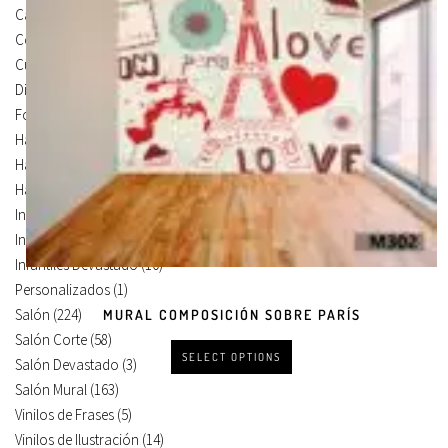
Carteles Para Puertas
(3)
Cocina
(13)
Cuadros en Vinilos
(105)
Diseños en Vinilo
(8)
Foto Lienzo
(51)
Habitación
(4)
Habitación Corte
(3)
Habitación Devastado
(1)
Infantiles
(75)
Infantiles Corte
(65)
Infantiles Devastado
(10)
Personalizados
(1)
Salón
(224)
MURAL COMPOSICIÓN SOBRE PARÍS
Salón Corte
(58)
SELECT OPTIONS
Salón Devastado
(3)
Salón Mural
(163)
Vinilos de Frases
(5)
Vinilos de Ilustración
(14)