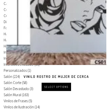
Carteles Para Puertas
(3)
Cocina
(13)
Cuadros en Vinilos
(105)
Diseños en Vinilo
(8)
Foto Lienzo
(51)
Habitación
(4)
Habitación Corte
(3)
Habitación Devastado
(1)
Infantiles
(75)
Infantiles Corte
(65)
Infantiles Devastado
(10)
Personalizados
(1)
Salón
(224)
VINILO ROSTRO DE MUJER DE CERCA
Salón Corte
(58)
SELECT OPTIONS
Salón Devastado
(3)
Salón Mural
(163)
Vinilos de Frases
(5)
Vinilos de Ilustración
(14)