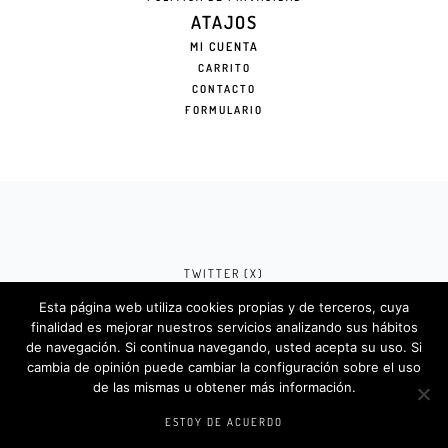
ATAJOS
MI CUENTA
CARRITO
CONTACTO
FORMULARIO
TWITTER (X)
Esta página web utiliza cookies propias y de terceros, cuya
FACEBOOK (META)
finalidad es mejorar nuestros servicios analizando sus hábitos
de navegación. Si continua navegando, usted acepta su uso. Si
INSTAGRAM
cambia de opinión puede cambiar la configuración sobre el uso
de las mismas u obtener más información.
Rotulosdecorativos.com © 2024. Diseño &
Codigos por
Createlo.com.es
.
ESTOY DE ACUERDO