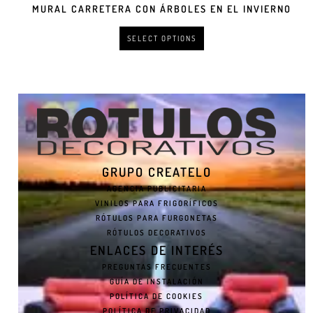
MURAL CARRETERA CON ÁRBOLES EN EL INVIERNO
SELECT OPTIONS
GRUPO CREATELO
AGENCIA PUBLICITARIA
VINILOS PARA FRIGORÍFICOS
RÓTULOS PARA FURGONETAS
RÓTULOS DECORATIVOS
ENLACES DE INTERÉS
PREGUNTAS FRECUENTES
GUÍA DE INSTALACIÓN
POLÍTICA DE COOKIES
POLÍTICA DE PRIVACIDAD