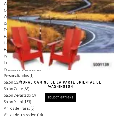
Carteles Para Puertas
(3)
Cocina
(13)
Cuadros en Vinilos
(105)
Diseños en Vinilo
(8)
Foto Lienzo
(51)
Habitación
(4)
Habitación Corte
(3)
Habitación Devastado
(1)
Infantiles
(75)
Infantiles Corte
(65)
Infantiles Devastado
(10)
Personalizados
(1)
Salón
(224)
MURAL CAMINO DE LA PARTE ORIENTAL DE
WASHINGTON
Salón Corte
(58)
Salón Devastado
(3)
SELECT OPTIONS
Salón Mural
(163)
Vinilos de Frases
(5)
Vinilos de Ilustración
(14)