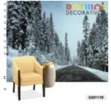
Vinilos de Marcas
(19)
Vinilos de Pegatinas
(9)
Vinilos Para Armarios
(20)
Vinilos Para Coches
(21)
Vinilos Para Frigorificos
(11)
Vinilos Para Paredes
(8)
Vinilos Para Puertas
(9)
Vinilos Para Suelos
(9)
Vinilos Para Vidrios
(17)
CARRITO DE COMPRAS
No hay productos en el carrito.