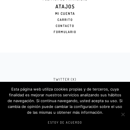
ATAJOS
MI CUENTA
CARRITO
CONTACTO
FORMULARIO
TWITTER (X)
Esta página web utiliza cookies propias y de terceros, cuya
FACEBOOK (META)
finalidad es mejorar nuestros servicios analizando sus hábitos
de navegación. Si continua navegando, usted acepta su uso. Si
INSTAGRAM
cambia de opinión puede cambiar la configuración sobre el uso
de las mismas u obtener más información.
Rotulosdecorativos.com © 2024. Diseño &
Codigos por
Createlo.com.es
.
ESTOY DE ACUERDO