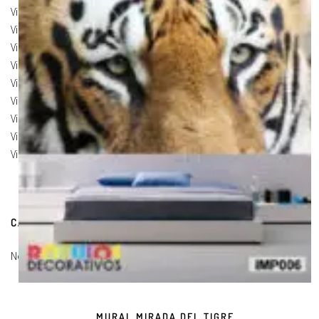
Vinilos de Marcas
(19)
Vinilos de Pegatinas
(9)
Vinilos Para Armarios
(20)
Vinilos Para Coches
(21)
Vinilos Para Frigorificos
(11)
Vinilos Para Paredes
(8)
Vinilos Para Puertas
(9)
Vinilos Para Suelos
(9)
Vinilos Para Vidrios
(17)
CARRITO DE COMPRAS
No hay productos en el carrito.
MURAL MIRADA DEL TIGRE