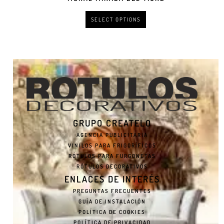
SELECT OPTIONS
GRUPO CREATELO
AGENCIA PUBLICITARIA
VINILOS PARA FRIGORÍFICOS
RÓTULOS PARA FURGONETAS
RÓTULOS DECORATIVOS
ENLACES DE INTERÉS
PREGUNTAS FRECUENTES
GUÍA DE INSTALACIÓN
POLÍTICA DE COOKIES
POLÍTICA DE PRIVACIDAD