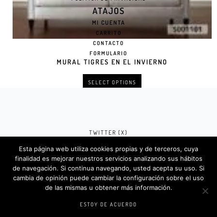
ATAJOS
MI CUENTA
CARRITO
CONTACTO
FORMULARIO
MURAL TIGRES EN EL INVIERNO
SELECT OPTIONS
TWITTER (X)
Esta página web utiliza cookies propias y de terceros, cuya
FACEBOOK (META)
finalidad es mejorar nuestros servicios analizando sus hábitos
de navegación. Si continua navegando, usted acepta su uso. Si
INSTAGRAM
cambia de opinión puede cambiar la configuración sobre el uso
de las mismas u obtener más información.
Rotulosdecorativos.com © 2024. Diseño &
Codigos por
Createlo.com.es
.
ESTOY DE ACUERDO