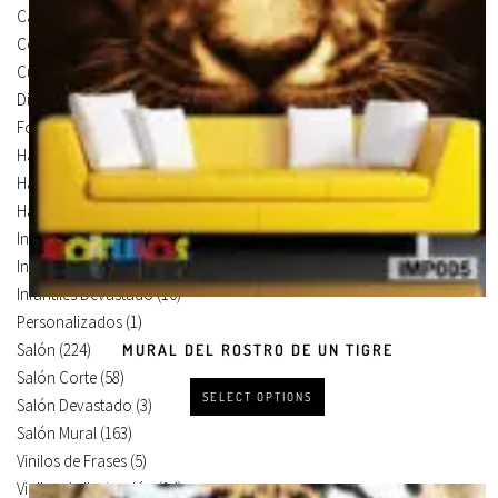
Carteles Para Puertas
(3)
Cocina
(13)
Cuadros en Vinilos
(105)
Diseños en Vinilo
(8)
Foto Lienzo
(51)
Habitación
(4)
Habitación Corte
(3)
Habitación Devastado
(1)
Infantiles
(75)
Infantiles Corte
(65)
Infantiles Devastado
(10)
Personalizados
(1)
Salón
(224)
MURAL DEL ROSTRO DE UN TIGRE
Salón Corte
(58)
SELECT OPTIONS
Salón Devastado
(3)
Salón Mural
(163)
Vinilos de Frases
(5)
Vinilos de Ilustración
(14)