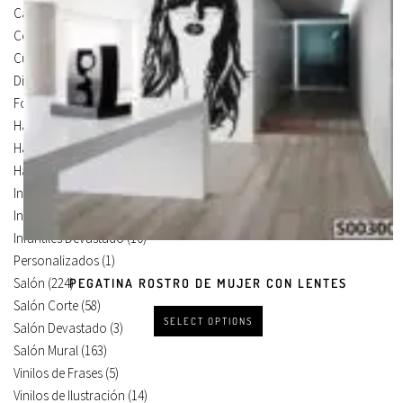
Carteles Para Puertas
(3)
Cocina
(13)
Cuadros en Vinilos
(105)
Diseños en Vinilo
(8)
Foto Lienzo
(51)
Habitación
(4)
Habitación Corte
(3)
Habitación Devastado
(1)
Infantiles
(75)
Infantiles Corte
(65)
Infantiles Devastado
(10)
Personalizados
(1)
Salón
(224)
PEGATINA ROSTRO DE MUJER CON LENTES
Salón Corte
(58)
SELECT OPTIONS
Salón Devastado
(3)
Salón Mural
(163)
Vinilos de Frases
(5)
Vinilos de Ilustración
(14)