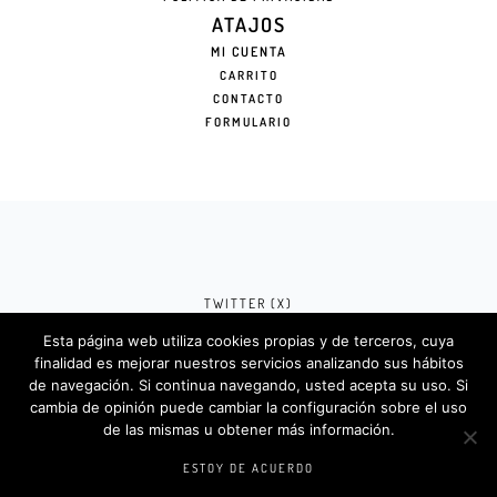
ATAJOS
MI CUENTA
CARRITO
CONTACTO
FORMULARIO
TWITTER (X)
Esta página web utiliza cookies propias y de terceros, cuya
FACEBOOK (META)
finalidad es mejorar nuestros servicios analizando sus hábitos
de navegación. Si continua navegando, usted acepta su uso. Si
INSTAGRAM
cambia de opinión puede cambiar la configuración sobre el uso
de las mismas u obtener más información.
Rotulosdecorativos.com © 2024. Diseño &
Codigos por
Createlo.com.es
.
ESTOY DE ACUERDO