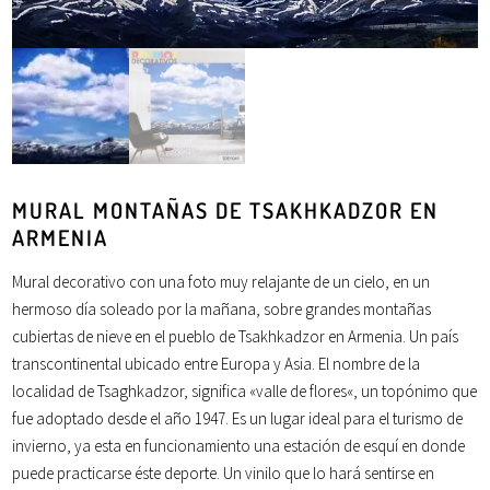
MURAL MONTAÑAS DE TSAKHKADZOR EN
ARMENIA
Mural decorativo con una
foto
muy
relajante
de un cielo, en un
hermoso
día
soleado por la
mañana
, sobre grandes
montañas
cubiertas de
nieve
en el pueblo de Tsakhkadzor en Armenia. Un país
transcontinental ubicado entre
Europa
y
Asia
. El nombre de la
localidad de Tsaghkadzor, significa «
valle
de
flores
«, un topónimo que
fue adoptado desde el año 1947. Es un lugar ideal para el
turismo
de
invierno
, ya esta en funcionamiento una estación de esquí en donde
puede practicarse éste
deporte
. Un vinilo que lo hará sentirse en