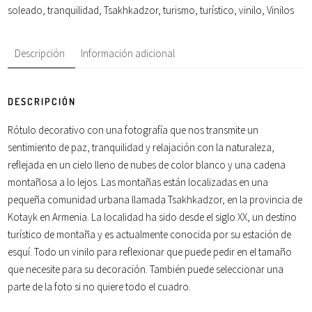
soleado
,
tranquilidad
,
Tsakhkadzor
,
turismo
,
turístico
,
vinilo
,
Vinilos
Descripción
Información adicional
DESCRIPCIÓN
Rótulo decorativo con una
fotografía
que nos transmite un
sentimiento de
paz
,
tranquilidad
y
relajación
con la
naturaleza
,
reflejada en un
cielo
lleno de
nubes
de color
blanco
y una cadena
montañosa
a lo lejos. Las montañas están localizadas en una
pequeña comunidad urbana llamada Tsakhkadzor, en la provincia de
Kotayk en Armenia. La localidad ha sido desde el siglo XX, un destino
turístico
de montaña y es actualmente conocida por su estación de
esquí. Todo un vinilo para reflexionar que puede pedir en el tamaño
que necesite para su decoración. También puede seleccionar una
parte de la foto si no quiere todo el cuadro.