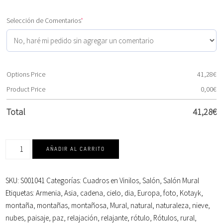
Selección de Comentarios
*
Options Price
41,28
€
Product Price
0,00
€
Total
41,28
€
AÑADIR AL CARRITO
SKU:
S001041
Categorías:
Cuadros en Vinilos
,
Salón
,
Salón Mural
Etiquetas:
Armenia
,
Asia
,
cadena
,
cielo
,
dia
,
Europa
,
foto
,
Kotayk
,
montaña
,
montañas
,
montañosa
,
Mural
,
natural
,
naturaleza
,
nieve
,
nubes
,
paisaje
,
paz
,
relajación
,
relajante
,
rótulo
,
Rótulos
,
rural
,