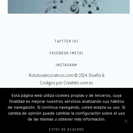
TWITTER (X)
FACEBOOK (META)
INSTAGRAM
Rotulosdecorativos.com © 2024. Diseño &
Codigos por
Createlo.com.es
.
Esta página web utiliza cookies propias y de terceros, cuya
finalidad es mejorar nuestros servicios analizando sus hábitos
de navegación. Si continua navegando, usted acepta su uso. Si
cambia de opinión puede cambiar la configuración sobre el uso
VINILO DE NOTAS MUSICALES EN
de las mismas u obtener más información.
PENTAGRAMA CIRCULAR
ESTOY DE ACUERDO