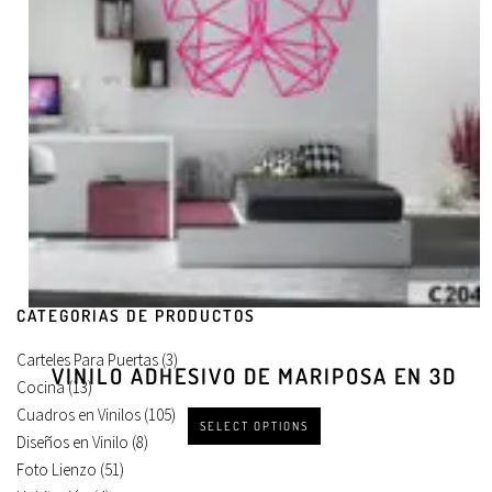
CATEGORÍAS DE PRODUCTOS
Carteles Para Puertas
(3)
VINILO ADHESIVO DE MARIPOSA EN 3D
Cocina
(13)
Cuadros en Vinilos
(105)
SELECT OPTIONS
Diseños en Vinilo
(8)
Foto Lienzo
(51)