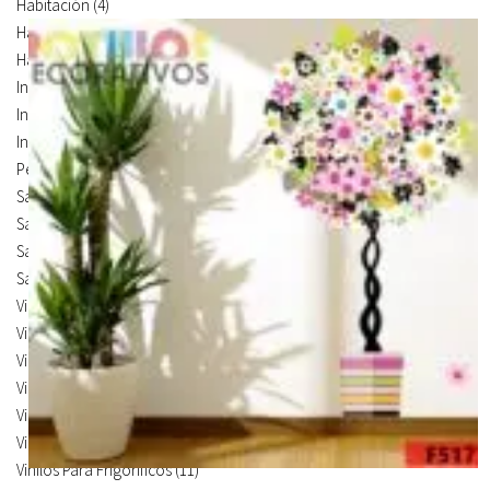
Habitación
(4)
Habitación Corte
(3)
Habitación Devastado
(1)
Infantiles
(75)
Infantiles Corte
(65)
Infantiles Devastado
(10)
Personalizados
(1)
Salón
(224)
Salón Corte
(58)
Salón Devastado
(3)
Salón Mural
(163)
Vinilos de Frases
(5)
Vinilos de Ilustración
(14)
Vinilos de Marcas
(19)
Vinilos de Pegatinas
(9)
Vinilos Para Armarios
(20)
Vinilos Para Coches
(21)
Vinilos Para Frigorificos
(11)