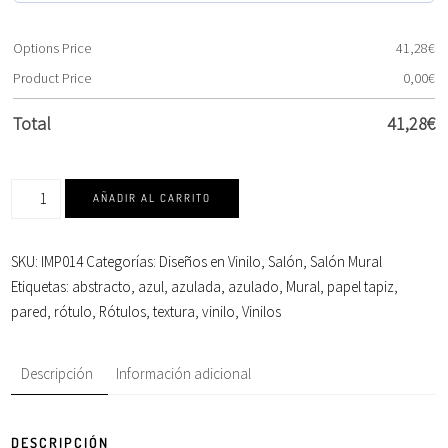
Options Price
41,28
€
Product Price
0,00
€
Total
41,28
€
AÑADIR AL CARRITO
SKU:
IMP014
Categorías:
Diseños en Vinilo
,
Salón
,
Salón Mural
Etiquetas:
abstracto
,
azul
,
azulada
,
azulado
,
Mural
,
papel tapiz
,
pared
,
rótulo
,
Rótulos
,
textura
,
vinilo
,
Vinilos
Descripción
Información adicional
DESCRIPCIÓN