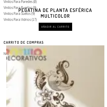
Vinilos Para Paredes
(8)
Vinilos Para Puertas
(9)
PEGATINA DE PLANTA ESFÉRICA
Vinilos Para Suelos
(9)
MULTICOLOR
Vinilos Para Vidrios
(17)
AÑADIR AL CARRITO
CARRITO DE COMPRAS
No hay productos en el carrito.