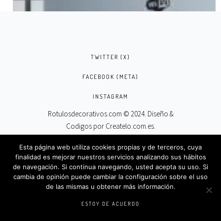
TWITTER (X)
FACEBOOK (META)
INSTAGRAM
Rotulosdecorativos.com © 2024. Diseño &
Codigos por
Createlo.com.es
.
Esta página web utiliza cookies propias y de terceros, cuya
finalidad es mejorar nuestros servicios analizando sus hábitos
de navegación. Si continua navegando, usted acepta su uso. Si
cambia de opinión puede cambiar la configuración sobre el uso
ADHESIVO NO TENEMOS WI-FI HABLEN
de las mismas u obtener más información.
ENTRE USTEDES
ESTOY DE ACUERDO
SELECT OPTIONS