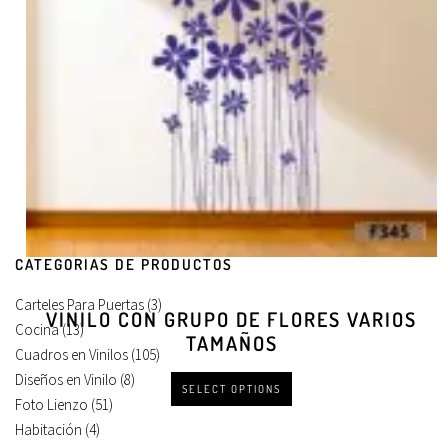
CATEGORÍAS DE PRODUCTOS
Carteles Para Puertas
(3)
VINILO CON GRUPO DE FLORES VARIOS
Cocina
(13)
TAMAÑOS
Cuadros en Vinilos
(105)
Diseños en Vinilo
(8)
SELECT OPTIONS
Foto Lienzo
(51)
Habitación
(4)