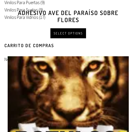
Vinilos Para Puertas
(9)
Vinilos Para Suelos
(9)
ADHESIVO AVE DEL PARAÍSO SOBRE
Vinilos Para Vidrios
(17)
FLORES
SELECT OPTIONS
CARRITO DE COMPRAS
No hay productos en el carrito.