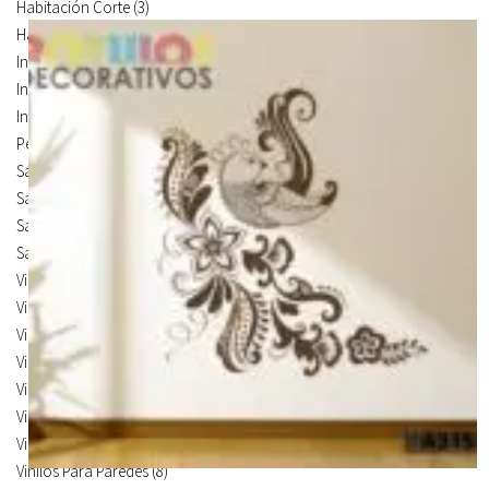
Habitación Corte
(3)
Habitación Devastado
(1)
Infantiles
(75)
Infantiles Corte
(65)
Infantiles Devastado
(10)
Personalizados
(1)
Salón
(224)
Salón Corte
(58)
Salón Devastado
(3)
Salón Mural
(163)
Vinilos de Frases
(5)
Vinilos de Ilustración
(14)
Vinilos de Marcas
(19)
Vinilos de Pegatinas
(9)
Vinilos Para Armarios
(20)
Vinilos Para Coches
(21)
Vinilos Para Frigorificos
(11)
Vinilos Para Paredes
(8)