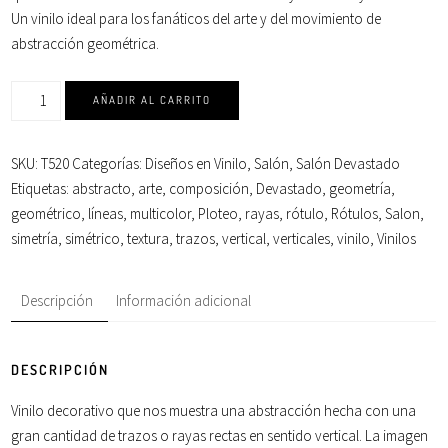
Un vinilo ideal para los fanáticos del
arte
y del movimiento de
abstracción
geométrica
.
AÑADIR AL CARRITO
SKU:
T520
Categorías:
Diseños en Vinilo
,
Salón
,
Salón Devastado
Etiquetas:
abstracto
,
arte
,
composición
,
Devastado
,
geometría
,
geométrico
,
líneas
,
multicolor
,
Ploteo
,
rayas
,
rótulo
,
Rótulos
,
Salon
,
simetría
,
simétrico
,
textura
,
trazos
,
vertical
,
verticales
,
vinilo
,
Vinilos
Descripción
Información adicional
DESCRIPCIÓN
Vinilo decorativo que nos muestra una abstracción hecha con una
gran cantidad de
trazos
o rayas rectas en sentido vertical. La imagen