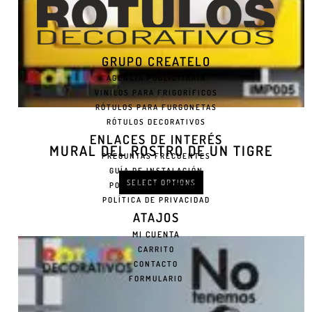
GRUPO CREATELO
AGENCIA PUBLICITARIA
VINILOS PARA FRIGORÍFICOS
RÓTULOS PARA FURGONETAS
RÓTULOS DECORATIVOS
ENLACES DE INTERÉS
MURAL DEL ROSTRO DE UN TIGRE
PREGUNTAS FRECUENTES
GUÍA DE INSTALACIÓN
SELECT OPTIONS
POLÍTICA DE COOKIES
POLÍTICA DE PRIVACIDAD
ATAJOS
MI CUENTA
CARRITO
CONTACTO
FORMULARIO