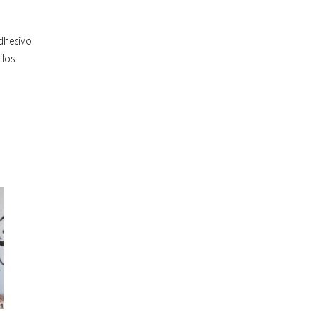
adhesivo
 los