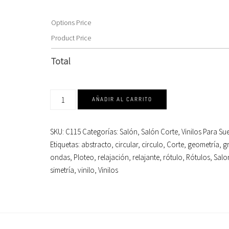
Options Price
Product Price
Total
AÑADIR AL CARRITO
SKU:
C115
Categorías:
Salón
,
Salón Corte
,
Vinilos Para Su
Etiquetas:
abstracto
,
circular
,
circulo
,
Corte
,
geometría
,
g
ondas
,
Ploteo
,
relajación
,
relajante
,
rótulo
,
Rótulos
,
Salo
simetría
,
vinilo
,
Vinilos