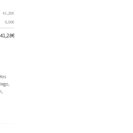
41,28
€
0,00
€
41,28
€
elos
riego
,
n
,