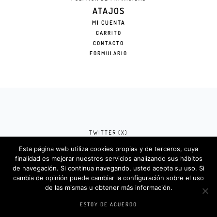
ATAJOS
MI CUENTA
CARRITO
CONTACTO
FORMULARIO
TWITTER (X)
Esta página web utiliza cookies propias y de terceros, cuya
FACEBOOK (META)
finalidad es mejorar nuestros servicios analizando sus hábitos
de navegación. Si continua navegando, usted acepta su uso. Si
INSTAGRAM
cambia de opinión puede cambiar la configuración sobre el uso
de las mismas u obtener más información.
Rotulosdecorativos.com © 2024. Diseño &
Codigos por
Createlo.com.es
.
ESTOY DE ACUERDO