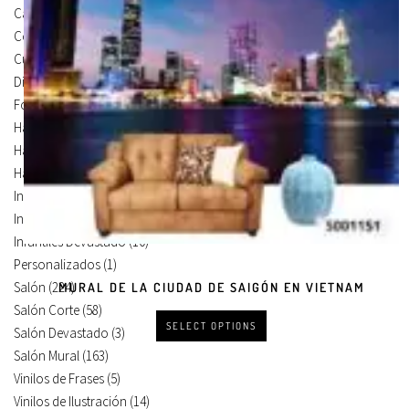
Carteles Para Puertas
(3)
Cocina
(13)
Cuadros en Vinilos
(105)
Diseños en Vinilo
(8)
Foto Lienzo
(51)
Habitación
(4)
Habitación Corte
(3)
Habitación Devastado
(1)
Infantiles
(75)
Infantiles Corte
(65)
Infantiles Devastado
(10)
Personalizados
(1)
Salón
(224)
MURAL DE LA CIUDAD DE SAIGÓN EN VIETNAM
Salón Corte
(58)
SELECT OPTIONS
Salón Devastado
(3)
Salón Mural
(163)
Vinilos de Frases
(5)
Vinilos de Ilustración
(14)