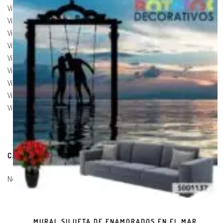
Vinilos de Marcas
(19)
Vinilos de Pegatinas
(9)
Vinilos Para Armarios
(20)
Vinilos Para Coches
(21)
Vinilos Para Frigorificos
(11)
Vinilos Para Paredes
(8)
Vinilos Para Puertas
(9)
Vinilos Para Suelos
(9)
Vinilos Para Vidrios
(17)
CARRITO DE COMPRAS
No hay productos en el carrito.
MURAL SILUETA DE ENAMORADOS EN EL MAR