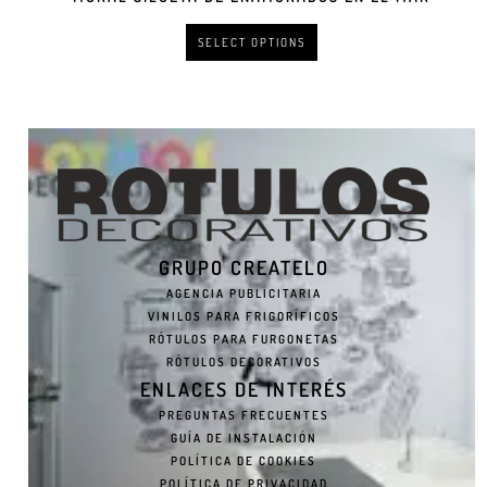
SELECT OPTIONS
GRUPO CREATELO
AGENCIA PUBLICITARIA
VINILOS PARA FRIGORÍFICOS
RÓTULOS PARA FURGONETAS
RÓTULOS DECORATIVOS
ENLACES DE INTERÉS
PREGUNTAS FRECUENTES
GUÍA DE INSTALACIÓN
POLÍTICA DE COOKIES
POLÍTICA DE PRIVACIDAD