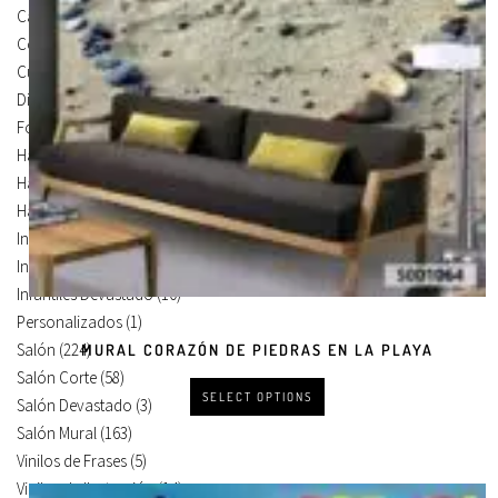
Carteles Para Puertas
(3)
Cocina
(13)
Cuadros en Vinilos
(105)
Diseños en Vinilo
(8)
Foto Lienzo
(51)
Habitación
(4)
Habitación Corte
(3)
Habitación Devastado
(1)
Infantiles
(75)
Infantiles Corte
(65)
Infantiles Devastado
(10)
Personalizados
(1)
Salón
(224)
MURAL CORAZÓN DE PIEDRAS EN LA PLAYA
Salón Corte
(58)
SELECT OPTIONS
Salón Devastado
(3)
Salón Mural
(163)
Vinilos de Frases
(5)
Vinilos de Ilustración
(14)