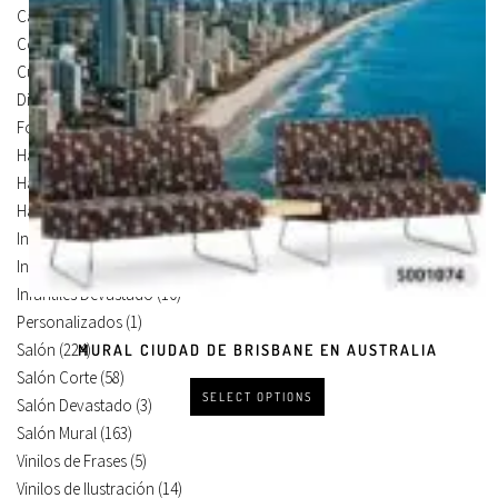
Carteles Para Puertas
(3)
Cocina
(13)
Cuadros en Vinilos
(105)
Diseños en Vinilo
(8)
Foto Lienzo
(51)
Habitación
(4)
Habitación Corte
(3)
Habitación Devastado
(1)
Infantiles
(75)
Infantiles Corte
(65)
Infantiles Devastado
(10)
Personalizados
(1)
Salón
(224)
MURAL CIUDAD DE BRISBANE EN AUSTRALIA
Salón Corte
(58)
SELECT OPTIONS
Salón Devastado
(3)
Salón Mural
(163)
Vinilos de Frases
(5)
Vinilos de Ilustración
(14)