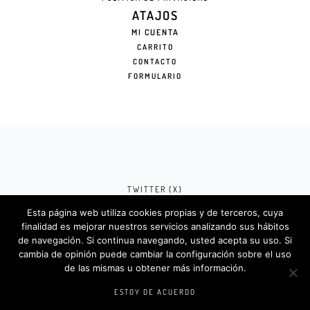
ATAJOS
MI CUENTA
CARRITO
CONTACTO
FORMULARIO
TWITTER (X)
Esta página web utiliza cookies propias y de terceros, cuya
FACEBOOK (META)
finalidad es mejorar nuestros servicios analizando sus hábitos
de navegación. Si continua navegando, usted acepta su uso. Si
INSTAGRAM
cambia de opinión puede cambiar la configuración sobre el uso
de las mismas u obtener más información.
Rotulosdecorativos.com © 2024. Diseño &
Codigos por
Createlo.com.es
.
ESTOY DE ACUERDO