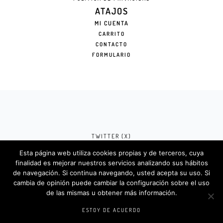
ATAJOS
MI CUENTA
CARRITO
CONTACTO
FORMULARIO
TWITTER (X)
Esta página web utiliza cookies propias y de terceros, cuya
FACEBOOK (META)
finalidad es mejorar nuestros servicios analizando sus hábitos
de navegación. Si continua navegando, usted acepta su uso. Si
INSTAGRAM
cambia de opinión puede cambiar la configuración sobre el uso
de las mismas u obtener más información.
Rotulosdecorativos.com © 2024. Diseño &
Codigos por
Createlo.com.es
.
ESTOY DE ACUERDO