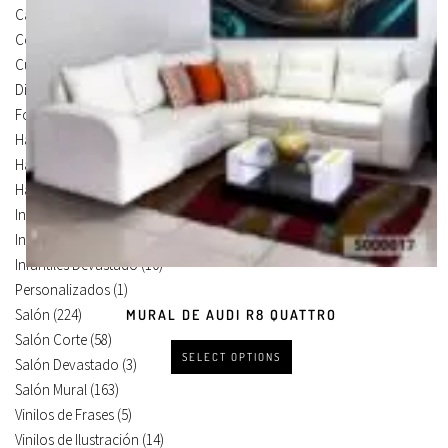
Carteles Para Puertas
(3)
Cocina
(13)
Cuadros en Vinilos
(105)
Diseños en Vinilo
(8)
Foto Lienzo
(51)
Habitación
(4)
Habitación Corte
(3)
Habitación Devastado
(1)
Infantiles
(75)
Infantiles Corte
(65)
Infantiles Devastado
(10)
Personalizados
(1)
Salón
(224)
MURAL DE AUDI R8 QUATTRO
Salón Corte
(58)
SELECT OPTIONS
Salón Devastado
(3)
Salón Mural
(163)
Vinilos de Frases
(5)
Vinilos de Ilustración
(14)