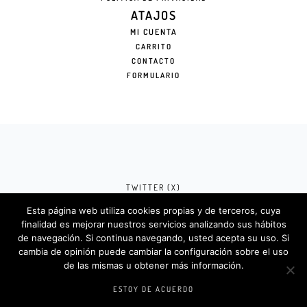
ATAJOS
MI CUENTA
CARRITO
CONTACTO
FORMULARIO
TWITTER (X)
Esta página web utiliza cookies propias y de terceros, cuya
FACEBOOK (META)
finalidad es mejorar nuestros servicios analizando sus hábitos
de navegación. Si continua navegando, usted acepta su uso. Si
INSTAGRAM
cambia de opinión puede cambiar la configuración sobre el uso
de las mismas u obtener más información.
Rotulosdecorativos.com © 2024. Diseño &
Codigos por
Createlo.com.es
.
ESTOY DE ACUERDO