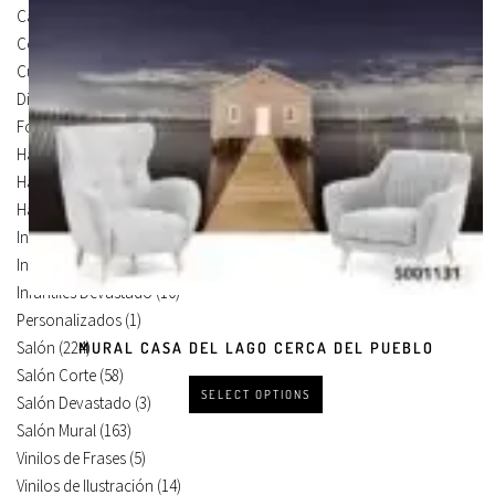
Carteles Para Puertas
(3)
Cocina
(13)
Cuadros en Vinilos
(105)
Diseños en Vinilo
(8)
Foto Lienzo
(51)
Habitación
(4)
Habitación Corte
(3)
Habitación Devastado
(1)
Infantiles
(75)
Infantiles Corte
(65)
Infantiles Devastado
(10)
Personalizados
(1)
Salón
(224)
MURAL CASA DEL LAGO CERCA DEL PUEBLO
Salón Corte
(58)
SELECT OPTIONS
Salón Devastado
(3)
Salón Mural
(163)
Vinilos de Frases
(5)
Vinilos de Ilustración
(14)