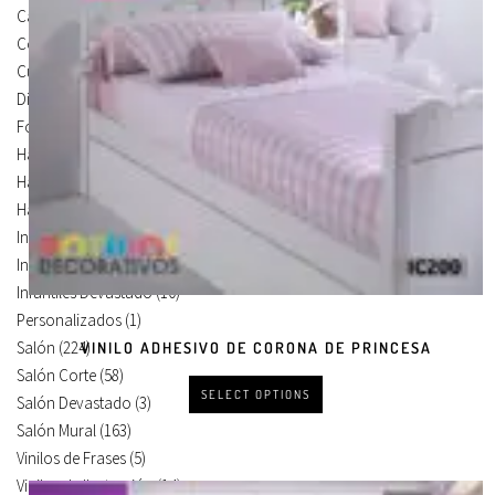
Carteles Para Puertas
(3)
Cocina
(13)
Cuadros en Vinilos
(105)
Diseños en Vinilo
(8)
Foto Lienzo
(51)
Habitación
(4)
Habitación Corte
(3)
Habitación Devastado
(1)
Infantiles
(75)
Infantiles Corte
(65)
Infantiles Devastado
(10)
Personalizados
(1)
Salón
(224)
VINILO ADHESIVO DE CORONA DE PRINCESA
Salón Corte
(58)
SELECT OPTIONS
Salón Devastado
(3)
Salón Mural
(163)
Vinilos de Frases
(5)
Vinilos de Ilustración
(14)