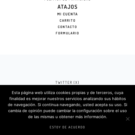
ATAJOS
MI CUENTA
CARRITO
CONTACTO
FORMULARIO
TWITTER (X)
Esta página web utiliza cookies propias y de terceros, cuya
FACEBOOK (META)
finalidad es mejorar nuestros servicios analizando sus hábitos
de navegación. Si continua navegando, usted acepta su uso. Si
INSTAGRAM
cambia de opinión puede cambiar la configuración sobre el uso
de las mismas u obtener más información.
Rotulosdecorativos.com © 2024. Diseño &
Codigos por
Createlo.com.es
.
ESTOY DE ACUERDO