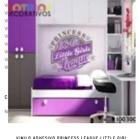
Vinilos de Marcas
(19)
Vinilos de Pegatinas
(9)
Vinilos Para Armarios
(20)
Vinilos Para Coches
(21)
Vinilos Para Frigorificos
(11)
Vinilos Para Paredes
(8)
Vinilos Para Puertas
(9)
Vinilos Para Suelos
(9)
Vinilos Para Vidrios
(17)
CARRITO DE COMPRAS
No hay productos en el carrito.
VINILO ADHESIVO PRINCESS LEAGUE LITTLE GIRL