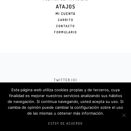
ATAJOS
MI CUENTA
CARRITO
CONTACTO
FORMULARIO
TWITTER (X)
Esta página web utiliza cookies propias y de terceros, cuya
FACEBOOK (META)
finalidad es mejorar nuestros servicios analizando sus hábitos
de navegación. Si continua navegando, usted acepta su uso. Si
INSTAGRAM
cambia de opinión puede cambiar la configuración sobre el uso
de las mismas u obtener más información.
Rotulosdecorativos.com © 2024. Diseño &
Codigos por
Createlo.com.es
.
ESTOY DE ACUERDO