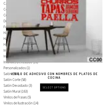
Carteles Para Puertas
(3)
Cocina
(13)
Cuadros en Vinilos
(105)
Diseños en Vinilo
(8)
Foto Lienzo
(51)
Habitación
(4)
Habitación Corte
(3)
Habitación Devastado
(1)
Infantiles
(75)
Infantiles Corte
(65)
Infantiles Devastado
(10)
Personalizados
(1)
Salón
(224)
VINILO DE ADHESIVO CON NOMBRES DE PLATOS DE
COCINA
Salón Corte
(58)
Salón Devastado
(3)
SELECT OPTIONS
Salón Mural
(163)
Vinilos de Frases
(5)
Vinilos de Ilustración
(14)