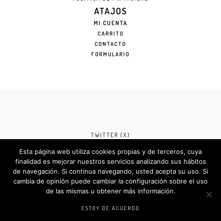
ATAJOS
MI CUENTA
CARRITO
CONTACTO
FORMULARIO
TWITTER (X)
Esta página web utiliza cookies propias y de terceros, cuya
FACEBOOK (META)
finalidad es mejorar nuestros servicios analizando sus hábitos
de navegación. Si continua navegando, usted acepta su uso. Si
INSTAGRAM
cambia de opinión puede cambiar la configuración sobre el uso
de las mismas u obtener más información.
Rotulosdecorativos.com © 2024. Diseño &
Codigos por
Createlo.com.es
.
ESTOY DE ACUERDO