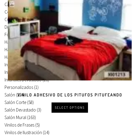
Carteles Para Puertas
(3)
Cocina
(13)
Cuadros en Vinilos
(105)
Diseños en Vinilo
(8)
Foto Lienzo
(51)
Habitación
(4)
Habitación Corte
(3)
Habitación Devastado
(1)
Infantiles
(75)
Infantiles Corte
(65)
Infantiles Devastado
(10)
Personalizados
(1)
Salón
(224)
VINILO ADHESIVO DE LOS PITUFOS PITUFEANDO
Salón Corte
(58)
SELECT OPTIONS
Salón Devastado
(3)
Salón Mural
(163)
Vinilos de Frases
(5)
Vinilos de Ilustración
(14)