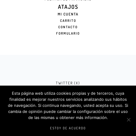
ATAJOS
MI CUENTA
CARRITO
CONTACTO
FORMULARIO
TWITTER (X)
Esta página web utiliza cookies propias y de terceros, cuya
FACEBOOK (META)
finalidad es mejorar nuestros servicios analizando sus hábitos
de navegación. Si continua navegando, usted acepta su uso. Si
INSTAGRAM
cambia de opinión puede cambiar la configuración sobre el uso
de las mismas u obtener más información.
Rotulosdecorativos.com © 2024. Diseño &
Codigos por
Createlo.com.es
.
ESTOY DE ACUERDO