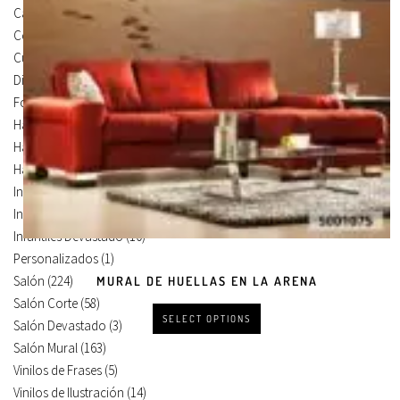
Carteles Para Puertas
(3)
Cocina
(13)
Cuadros en Vinilos
(105)
Diseños en Vinilo
(8)
Foto Lienzo
(51)
Habitación
(4)
Habitación Corte
(3)
Habitación Devastado
(1)
Infantiles
(75)
Infantiles Corte
(65)
Infantiles Devastado
(10)
Personalizados
(1)
Salón
(224)
MURAL DE HUELLAS EN LA ARENA
Salón Corte
(58)
SELECT OPTIONS
Salón Devastado
(3)
Salón Mural
(163)
Vinilos de Frases
(5)
Vinilos de Ilustración
(14)