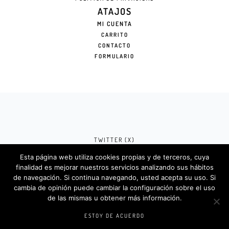
ATAJOS
MI CUENTA
CARRITO
CONTACTO
FORMULARIO
TWITTER (X)
Esta página web utiliza cookies propias y de terceros, cuya
FACEBOOK (META)
finalidad es mejorar nuestros servicios analizando sus hábitos
de navegación. Si continua navegando, usted acepta su uso. Si
INSTAGRAM
cambia de opinión puede cambiar la configuración sobre el uso
de las mismas u obtener más información.
Rotulosdecorativos.com © 2024. Diseño &
Codigos por
Createlo.com.es
.
ESTOY DE ACUERDO