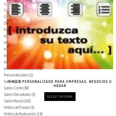
Carteles Para Puertas
(3)
Cocina
(13)
Cuadros en Vinilos
(105)
Diseños en Vinilo
(8)
Foto Lienzo
(51)
Habitación
(4)
Habitación Corte
(3)
Habitación Devastado
(1)
Infantiles
(75)
Infantiles Corte
(65)
Infantiles Devastado
(10)
Personalizados
(1)
Salón
(224)
VINILO PERSONALIZADO PARA EMPRESAS, NEGOCIOS U
HOGAR
Salón Corte
(58)
Salón Devastado
(3)
SELECT OPTIONS
Salón Mural
(163)
Vinilos de Frases
(5)
Vinilos de Ilustración
(14)