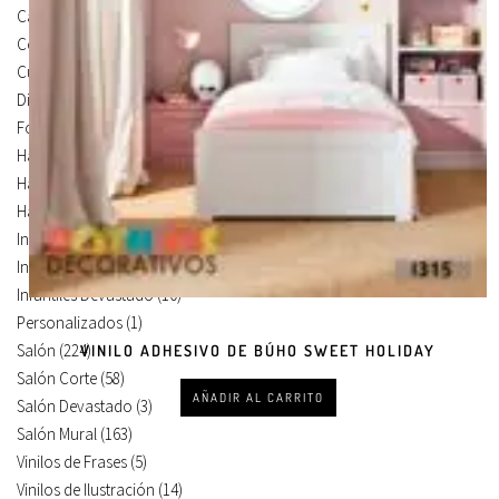
Carteles Para Puertas
(3)
Cocina
(13)
Cuadros en Vinilos
(105)
Diseños en Vinilo
(8)
Foto Lienzo
(51)
Habitación
(4)
Habitación Corte
(3)
Habitación Devastado
(1)
Infantiles
(75)
Infantiles Corte
(65)
Infantiles Devastado
(10)
Personalizados
(1)
Salón
(224)
VINILO ADHESIVO DE BÚHO SWEET HOLIDAY
Salón Corte
(58)
AÑADIR AL CARRITO
Salón Devastado
(3)
Salón Mural
(163)
Vinilos de Frases
(5)
Vinilos de Ilustración
(14)