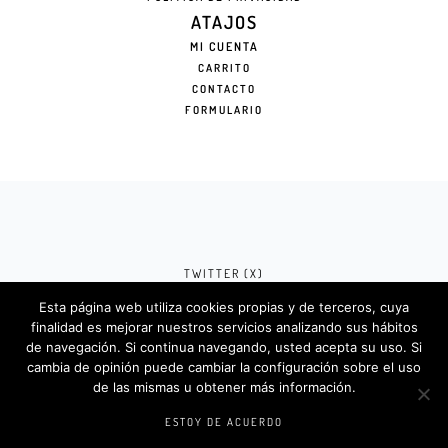
ATAJOS
MI CUENTA
CARRITO
CONTACTO
FORMULARIO
TWITTER (X)
Esta página web utiliza cookies propias y de terceros, cuya
FACEBOOK (META)
finalidad es mejorar nuestros servicios analizando sus hábitos
de navegación. Si continua navegando, usted acepta su uso. Si
INSTAGRAM
cambia de opinión puede cambiar la configuración sobre el uso
de las mismas u obtener más información.
Rotulosdecorativos.com © 2024. Diseño &
Codigos por
Createlo.com.es
.
ESTOY DE ACUERDO