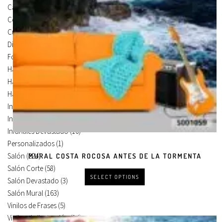
Carteles Para Puertas
(3)
Cocina
(13)
Cuadros en Vinilos
(105)
Diseños en Vinilo
(8)
Foto Lienzo
(51)
Habitación
(4)
Habitación Corte
(3)
Habitación Devastado
(1)
Infantiles
(75)
Infantiles Corte
(65)
Infantiles Devastado
(10)
Personalizados
(1)
Salón
(224)
MURAL COSTA ROCOSA ANTES DE LA TORMENTA
Salón Corte
(58)
SELECT OPTIONS
Salón Devastado
(3)
Salón Mural
(163)
Vinilos de Frases
(5)
Vinilos de Ilustración
(14)