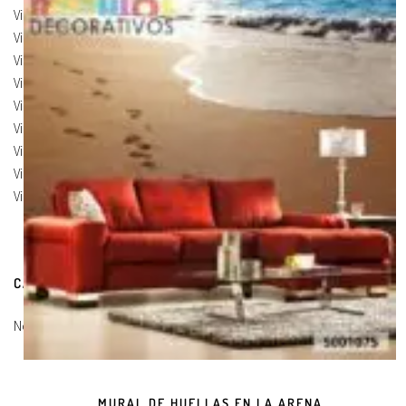
Vinilos de Marcas
(19)
Vinilos de Pegatinas
(9)
Vinilos Para Armarios
(20)
Vinilos Para Coches
(21)
Vinilos Para Frigorificos
(11)
Vinilos Para Paredes
(8)
Vinilos Para Puertas
(9)
Vinilos Para Suelos
(9)
Vinilos Para Vidrios
(17)
CARRITO DE COMPRAS
No hay productos en el carrito.
MURAL DE HUELLAS EN LA ARENA