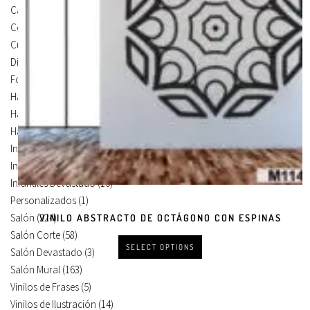
Carteles Para Puertas
(3)
Cocina
(13)
Cuadros en Vinilos
(105)
Diseños en Vinilo
(8)
Foto Lienzo
(51)
Habitación
(4)
Habitación Corte
(3)
Habitación Devastado
(1)
Infantiles
(75)
Infantiles Corte
(65)
Infantiles Devastado
(10)
Personalizados
(1)
Salón
(224)
VINILO ABSTRACTO DE OCTÁGONO CON ESPINAS
Salón Corte
(58)
SELECT OPTIONS
Salón Devastado
(3)
Salón Mural
(163)
Vinilos de Frases
(5)
Vinilos de Ilustración
(14)