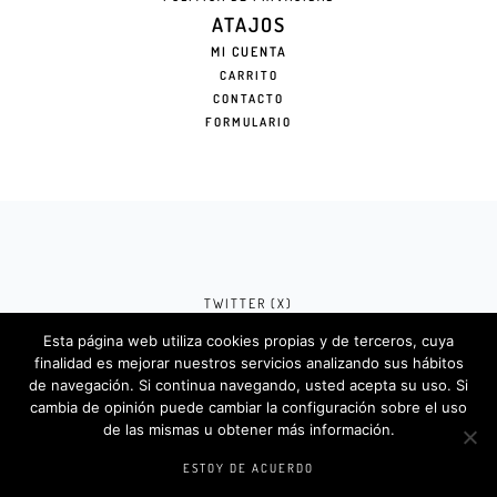
ATAJOS
MI CUENTA
CARRITO
CONTACTO
FORMULARIO
TWITTER (X)
Esta página web utiliza cookies propias y de terceros, cuya
FACEBOOK (META)
finalidad es mejorar nuestros servicios analizando sus hábitos
de navegación. Si continua navegando, usted acepta su uso. Si
INSTAGRAM
cambia de opinión puede cambiar la configuración sobre el uso
de las mismas u obtener más información.
Rotulosdecorativos.com © 2024. Diseño &
Codigos por
Createlo.com.es
.
ESTOY DE ACUERDO