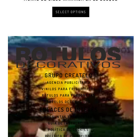
SELECT OPTIONS
GRUPO CREATELO
AGENCIA PUBLICITARIA
VINILOS PARA FRIGORÍFICOS
RÓTULOS PARA FURGONETAS
RÓTULOS DECORATIVOS
ENLACES DE INTERÉS
PREGUNTAS FRECUENTES
GUÍA DE INSTALACIÓN
POLÍTICA DE COOKIES
POLÍTICA DE PRIVACIDAD