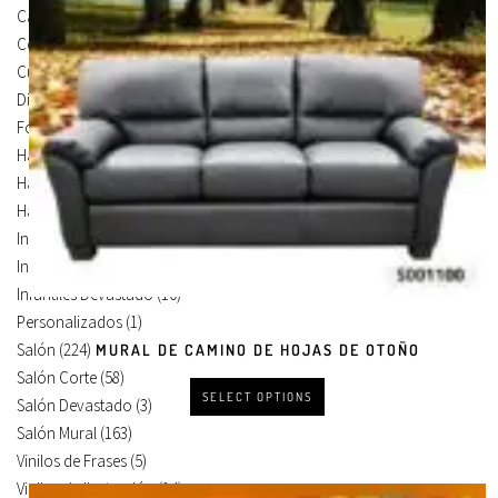
Carteles Para Puertas
(3)
Cocina
(13)
Cuadros en Vinilos
(105)
Diseños en Vinilo
(8)
Foto Lienzo
(51)
Habitación
(4)
Habitación Corte
(3)
Habitación Devastado
(1)
Infantiles
(75)
Infantiles Corte
(65)
Infantiles Devastado
(10)
Personalizados
(1)
Salón
(224)
MURAL DE CAMINO DE HOJAS DE OTOÑO
Salón Corte
(58)
SELECT OPTIONS
Salón Devastado
(3)
Salón Mural
(163)
Vinilos de Frases
(5)
Vinilos de Ilustración
(14)