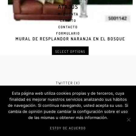
ATAJOS
MI CUENTA
CARRITO
CONTACTO
FORMULARIO
MURAL DE RESPLANDOR NARANJA EN EL BOSQUE
SELECT OPTIONS
TWITTER (X)
Esta página web utiliza cookies propias y de terceros, cuya
FACEBOOK (META)
finalidad es mejorar nuestros servicios analizando sus hábitos
de navegación. Si continua navegando, usted acepta su uso. Si
INSTAGRAM
cambia de opinión puede cambiar la configuración sobre el uso
de las mismas u obtener más información.
Rotulosdecorativos.com © 2024. Diseño &
Codigos por
Createlo.com.es
.
ESTOY DE ACUERDO