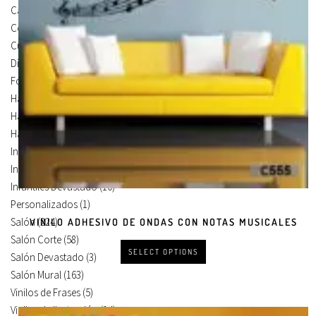
Carteles Para Puertas
(3)
Cocina
(13)
Cuadros en Vinilos
(105)
Diseños en Vinilo
(8)
Foto Lienzo
(51)
Habitación
(4)
Habitación Corte
(3)
Habitación Devastado
(1)
Infantiles
(75)
Infantiles Corte
(65)
Infantiles Devastado
(10)
Personalizados
(1)
Salón
(224)
VINILO ADHESIVO DE ONDAS CON NOTAS MUSICALES
Salón Corte
(58)
SELECT OPTIONS
Salón Devastado
(3)
Salón Mural
(163)
Vinilos de Frases
(5)
Vinilos de Ilustración
(14)