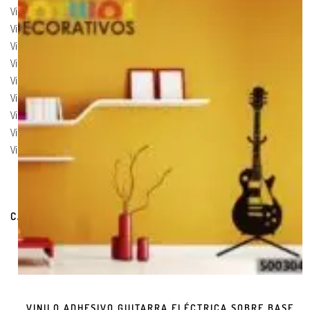
Vinilos de Marcas
(19)
Vinilos de Pegatinas
(9)
Vinilos Para Armarios
(20)
Vinilos Para Coches
(21)
Vinilos Para Frigorificos
(11)
Vinilos Para Paredes
(8)
Vinilos Para Puertas
(9)
Vinilos Para Suelos
(9)
Vinilos Para Vidrios
(17)
CARRITO DE COMPRAS
VINILO ADHESIVO GUITARRA ELÉCTRICA SOBRE BASE