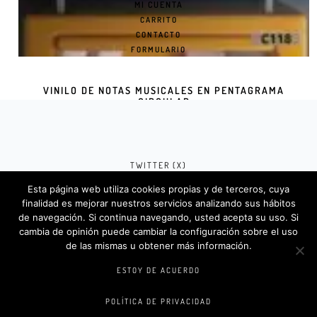
MI CUENTA
CARRITO
CONTACTO
FORMULARIO
VINILO DE NOTAS MUSICALES EN PENTAGRAMA
CIRCULAR
SELECT OPTIONS
TWITTER (X)
Esta página web utiliza cookies propias y de terceros, cuya
FACEBOOK (META)
finalidad es mejorar nuestros servicios analizando sus hábitos
de navegación. Si continua navegando, usted acepta su uso. Si
INSTAGRAM
cambia de opinión puede cambiar la configuración sobre el uso
de las mismas u obtener más información.
Rotulosdecorativos.com © 2024. Diseño &
Codigos por
Createlo.com.es
.
ESTOY DE ACUERDO
POLÍTICA DE PRIVACIDAD