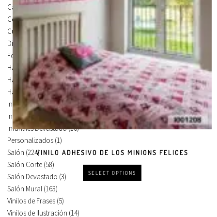
Carteles Para Puertas
(3)
Cocina
(13)
Cuadros en Vinilos
(105)
Diseños en Vinilo
(8)
Foto Lienzo
(51)
Habitación
(4)
Habitación Corte
(3)
Habitación Devastado
(1)
Infantiles
(75)
Infantiles Corte
(65)
Infantiles Devastado
(10)
Personalizados
(1)
Salón
(224)
VINILO ADHESIVO DE LOS MINIONS FELICES
Salón Corte
(58)
SELECT OPTIONS
Salón Devastado
(3)
Salón Mural
(163)
Vinilos de Frases
(5)
Vinilos de Ilustración
(14)