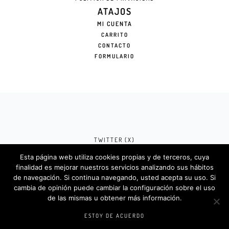
ATAJOS
MI CUENTA
CARRITO
CONTACTO
FORMULARIO
TWITTER (X)
Esta página web utiliza cookies propias y de terceros, cuya
FACEBOOK (META)
finalidad es mejorar nuestros servicios analizando sus hábitos
de navegación. Si continua navegando, usted acepta su uso. Si
INSTAGRAM
cambia de opinión puede cambiar la configuración sobre el uso
de las mismas u obtener más información.
Rotulosdecorativos.com © 2024. Diseño &
Codigos por
Createlo.com.es
.
ESTOY DE ACUERDO