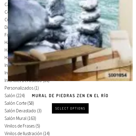
Carteles Para Puertas
(3)
Cocina
(13)
Cuadros en Vinilos
(105)
Diseños en Vinilo
(8)
Foto Lienzo
(51)
Habitación
(4)
Habitación Corte
(3)
Habitación Devastado
(1)
Infantiles
(75)
Infantiles Corte
(65)
Infantiles Devastado
(10)
Personalizados
(1)
Salón
(224)
MURAL DE PIEDRAS ZEN EN EL RÍO
Salón Corte
(58)
SELECT OPTIONS
Salón Devastado
(3)
Salón Mural
(163)
Vinilos de Frases
(5)
Vinilos de Ilustración
(14)