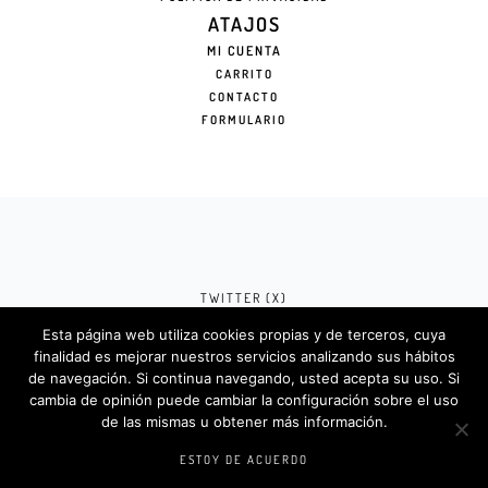
ATAJOS
MI CUENTA
CARRITO
CONTACTO
FORMULARIO
TWITTER (X)
Esta página web utiliza cookies propias y de terceros, cuya
FACEBOOK (META)
finalidad es mejorar nuestros servicios analizando sus hábitos
de navegación. Si continua navegando, usted acepta su uso. Si
INSTAGRAM
cambia de opinión puede cambiar la configuración sobre el uso
de las mismas u obtener más información.
Rotulosdecorativos.com © 2024. Diseño &
Codigos por
Createlo.com.es
.
ESTOY DE ACUERDO