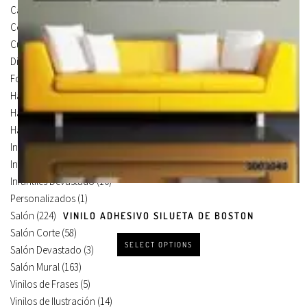
Carteles Para Puertas
(3)
Cocina
(13)
Cuadros en Vinilos
(105)
Diseños en Vinilo
(8)
Foto Lienzo
(51)
Habitación
(4)
Habitación Corte
(3)
Habitación Devastado
(1)
Infantiles
(75)
Infantiles Corte
(65)
Infantiles Devastado
(10)
Personalizados
(1)
Salón
(224)
VINILO ADHESIVO SILUETA DE BOSTON
Salón Corte
(58)
SELECT OPTIONS
Salón Devastado
(3)
Salón Mural
(163)
Vinilos de Frases
(5)
Vinilos de Ilustración
(14)