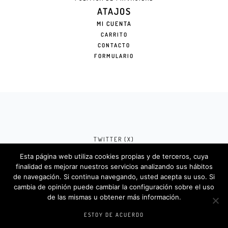
ATAJOS
MI CUENTA
CARRITO
CONTACTO
FORMULARIO
TWITTER (X)
Esta página web utiliza cookies propias y de terceros, cuya
FACEBOOK (META)
finalidad es mejorar nuestros servicios analizando sus hábitos
de navegación. Si continua navegando, usted acepta su uso. Si
INSTAGRAM
cambia de opinión puede cambiar la configuración sobre el uso
de las mismas u obtener más información.
Rotulosdecorativos.com © 2024. Diseño &
Codigos por
Createlo.com.es
.
ESTOY DE ACUERDO