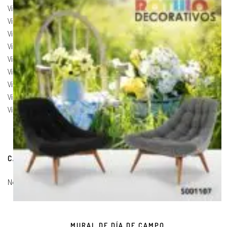
Vinilos de Marcas
(19)
Vinilos de Pegatinas
(9)
Vinilos Para Armarios
(20)
Vinilos Para Coches
(21)
Vinilos Para Frigorificos
(11)
Vinilos Para Paredes
(8)
Vinilos Para Puertas
(9)
Vinilos Para Suelos
(9)
Vinilos Para Vidrios
(17)
CARRITO DE COMPRAS
No hay productos en el carrito.
MURAL DE DÍA DE CAMPO