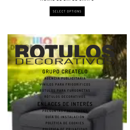
SELECT OPTIONS
GRUPO CREATELO
AGENCIA PUBLICITARIA
VINILOS PARA FRIGORÍFICOS
RÓTULOS PARA FURGONETAS
RÓTULOS DECORATIVOS
ENLACES DE INTERÉS
PREGUNTAS FRECUENTES
GUÍA DE INSTALACIÓN
POLÍTICA DE COOKIES
POLÍTICA DE PRIVACIDAD