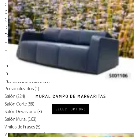
Carteles Para Puertas
(3)
Cocina
(13)
Cuadros en Vinilos
(105)
Diseños en Vinilo
(8)
Foto Lienzo
(51)
Habitación
(4)
Habitación Corte
(3)
Habitación Devastado
(1)
Infantiles
(75)
Infantiles Corte
(65)
Infantiles Devastado
(10)
Personalizados
(1)
Salón
(224)
MURAL CAMPO DE MARGARITAS
Salón Corte
(58)
SELECT OPTIONS
Salón Devastado
(3)
Salón Mural
(163)
Vinilos de Frases
(5)
Vinilos de Ilustración
(14)