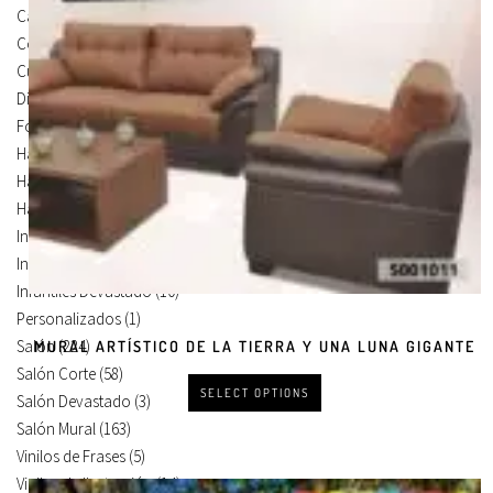
Carteles Para Puertas
(3)
Cocina
(13)
Cuadros en Vinilos
(105)
Diseños en Vinilo
(8)
Foto Lienzo
(51)
Habitación
(4)
Habitación Corte
(3)
Habitación Devastado
(1)
Infantiles
(75)
Infantiles Corte
(65)
Infantiles Devastado
(10)
Personalizados
(1)
Salón
(224)
MURAL ARTÍSTICO DE LA TIERRA Y UNA LUNA GIGANTE
Salón Corte
(58)
SELECT OPTIONS
Salón Devastado
(3)
Salón Mural
(163)
Vinilos de Frases
(5)
Vinilos de Ilustración
(14)