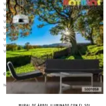
Vinilos de Marcas
(19)
Vinilos de Pegatinas
(9)
Vinilos Para Armarios
(20)
Vinilos Para Coches
(21)
Vinilos Para Frigorificos
(11)
Vinilos Para Paredes
(8)
Vinilos Para Puertas
(9)
Vinilos Para Suelos
(9)
Vinilos Para Vidrios
(17)
CARRITO DE COMPRAS
No hay productos en el carrito.
MURAL DE ÁRBOL ILUMINADO CON EL SOL