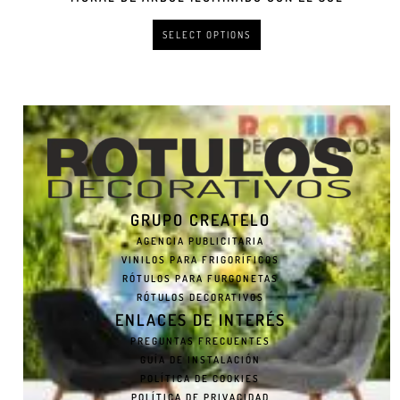
SELECT OPTIONS
GRUPO CREATELO
AGENCIA PUBLICITARIA
VINILOS PARA FRIGORÍFICOS
RÓTULOS PARA FURGONETAS
RÓTULOS DECORATIVOS
ENLACES DE INTERÉS
PREGUNTAS FRECUENTES
GUÍA DE INSTALACIÓN
POLÍTICA DE COOKIES
POLÍTICA DE PRIVACIDAD