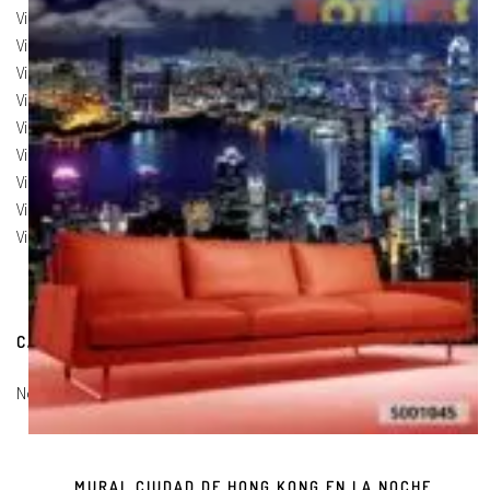
Vinilos de Marcas
(19)
Vinilos de Pegatinas
(9)
Vinilos Para Armarios
(20)
Vinilos Para Coches
(21)
Vinilos Para Frigorificos
(11)
Vinilos Para Paredes
(8)
Vinilos Para Puertas
(9)
Vinilos Para Suelos
(9)
Vinilos Para Vidrios
(17)
CARRITO DE COMPRAS
No hay productos en el carrito.
MURAL CIUDAD DE HONG KONG EN LA NOCHE