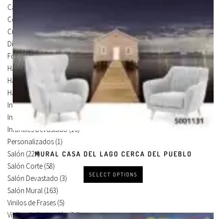
Carteles Para Puertas
(3)
Cocina
(13)
Cuadros en Vinilos
(105)
Diseños en Vinilo
(8)
Foto Lienzo
(51)
Habitación
(4)
Habitación Corte
(3)
Habitación Devastado
(1)
Infantiles
(75)
Infantiles Corte
(65)
Infantiles Devastado
(10)
Personalizados
(1)
Salón
(224)
MURAL CASA DEL LAGO CERCA DEL PUEBLO
Salón Corte
(58)
SELECT OPTIONS
Salón Devastado
(3)
Salón Mural
(163)
Vinilos de Frases
(5)
Vinilos de Ilustración
(14)