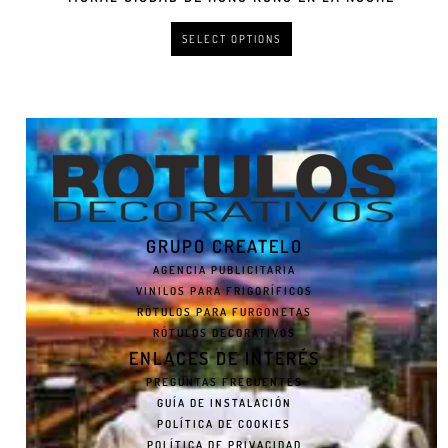
SELECT OPTIONS
GRUPO CREATELO
AGENCIA PUBLICITARIA
VINILOS PARA FRIGORÍFICOS
RÓTULOS PARA FURGONETAS
RÓTULOS DECORATIVOS
ENLACES DE INTERÉS
PREGUNTAS FRECUENTES
GUÍA DE INSTALACIÓN
POLÍTICA DE COOKIES
POLÍTICA DE PRIVACIDAD