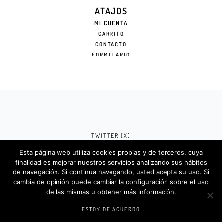
ATAJOS
MI CUENTA
CARRITO
CONTACTO
FORMULARIO
TWITTER (X)
Esta página web utiliza cookies propias y de terceros, cuya
FACEBOOK (META)
finalidad es mejorar nuestros servicios analizando sus hábitos
de navegación. Si continua navegando, usted acepta su uso. Si
INSTAGRAM
cambia de opinión puede cambiar la configuración sobre el uso
de las mismas u obtener más información.
Rotulosdecorativos.com © 2024. Diseño &
Codigos por
Createlo.com.es
.
ESTOY DE ACUERDO