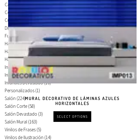
Carteles Para Puertas
(3)
Cocina
(13)
Cuadros en Vinilos
(105)
Diseños en Vinilo
(8)
Foto Lienzo
(51)
Habitación
(4)
Habitación Corte
(3)
Habitación Devastado
(1)
Infantiles
(75)
Infantiles Corte
(65)
Infantiles Devastado
(10)
Personalizados
(1)
Salón
(224)
MURAL DECORATIVO DE LÁMINAS AZULES
HORIZONTALES
Salón Corte
(58)
Salón Devastado
(3)
SELECT OPTIONS
Salón Mural
(163)
Vinilos de Frases
(5)
Vinilos de Ilustración
(14)