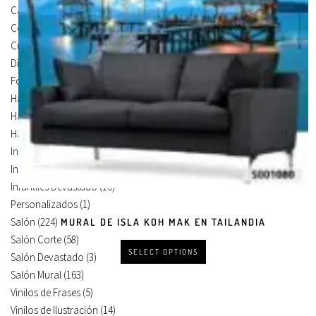
Carteles Para Puertas
(3)
Cocina
(13)
Cuadros en Vinilos
(105)
Diseños en Vinilo
(8)
Foto Lienzo
(51)
Habitación
(4)
Habitación Corte
(3)
Habitación Devastado
(1)
Infantiles
(75)
Infantiles Corte
(65)
Infantiles Devastado
(10)
Personalizados
(1)
Salón
(224)
MURAL DE ISLA KOH MAK EN TAILANDIA
Salón Corte
(58)
SELECT OPTIONS
Salón Devastado
(3)
Salón Mural
(163)
Vinilos de Frases
(5)
Vinilos de Ilustración
(14)