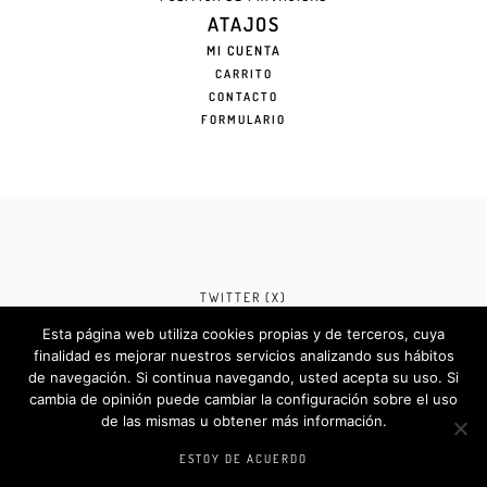
ATAJOS
MI CUENTA
CARRITO
CONTACTO
FORMULARIO
TWITTER (X)
Esta página web utiliza cookies propias y de terceros, cuya
FACEBOOK (META)
finalidad es mejorar nuestros servicios analizando sus hábitos
de navegación. Si continua navegando, usted acepta su uso. Si
INSTAGRAM
cambia de opinión puede cambiar la configuración sobre el uso
de las mismas u obtener más información.
Rotulosdecorativos.com © 2024. Diseño &
Codigos por
Createlo.com.es
.
ESTOY DE ACUERDO