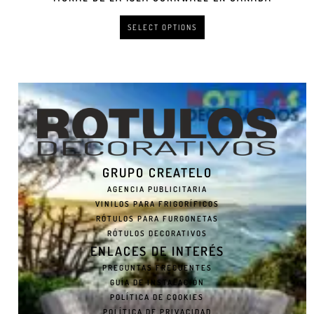
SELECT OPTIONS
GRUPO CREATELO
AGENCIA PUBLICITARIA
VINILOS PARA FRIGORÍFICOS
RÓTULOS PARA FURGONETAS
RÓTULOS DECORATIVOS
ENLACES DE INTERÉS
PREGUNTAS FRECUENTES
GUÍA DE INSTALACIÓN
POLÍTICA DE COOKIES
POLÍTICA DE PRIVACIDAD