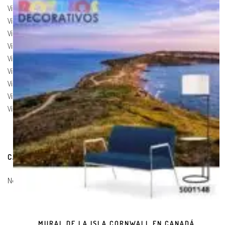
Vinilos de Marcas
(19)
Vinilos de Pegatinas
(9)
Vinilos Para Armarios
(20)
Vinilos Para Coches
(21)
Vinilos Para Frigorificos
(11)
Vinilos Para Paredes
(8)
Vinilos Para Puertas
(9)
Vinilos Para Suelos
(9)
Vinilos Para Vidrios
(17)
CARRITO DE COMPRAS
No hay productos en el carrito.
MURAL DE LA ISLA CORNWALL EN CANADÁ