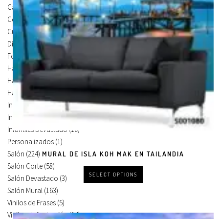
Carteles Para Puertas
(3)
Cocina
(13)
Cuadros en Vinilos
(105)
Diseños en Vinilo
(8)
Foto Lienzo
(51)
Habitación
(4)
Habitación Corte
(3)
Habitación Devastado
(1)
Infantiles
(75)
Infantiles Corte
(65)
Infantiles Devastado
(10)
Personalizados
(1)
Salón
(224)
MURAL DE ISLA KOH MAK EN TAILANDIA
Salón Corte
(58)
SELECT OPTIONS
Salón Devastado
(3)
Salón Mural
(163)
Vinilos de Frases
(5)
Vinilos de Ilustración
(14)