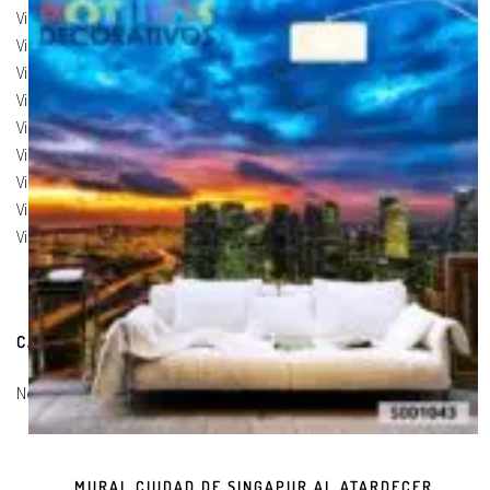
Vinilos de Marcas
(19)
Vinilos de Pegatinas
(9)
Vinilos Para Armarios
(20)
Vinilos Para Coches
(21)
Vinilos Para Frigorificos
(11)
Vinilos Para Paredes
(8)
Vinilos Para Puertas
(9)
Vinilos Para Suelos
(9)
Vinilos Para Vidrios
(17)
CARRITO DE COMPRAS
No hay productos en el carrito.
MURAL CIUDAD DE SINGAPUR AL ATARDECER