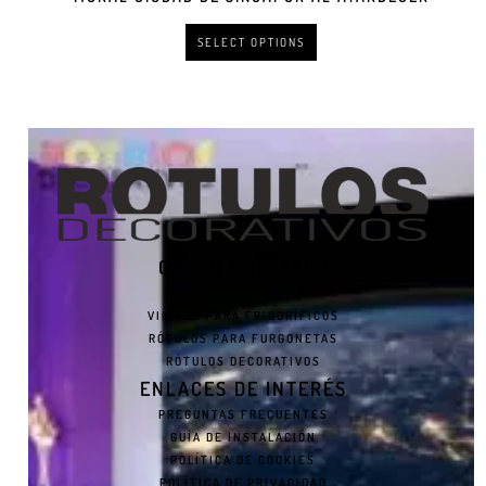
SELECT OPTIONS
GRUPO CREATELO
AGENCIA PUBLICITARIA
VINILOS PARA FRIGORÍFICOS
RÓTULOS PARA FURGONETAS
RÓTULOS DECORATIVOS
ENLACES DE INTERÉS
PREGUNTAS FRECUENTES
GUÍA DE INSTALACIÓN
POLÍTICA DE COOKIES
POLÍTICA DE PRIVACIDAD