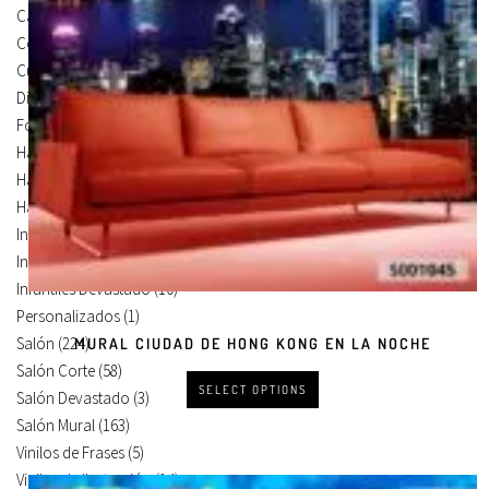
Carteles Para Puertas
(3)
Cocina
(13)
Cuadros en Vinilos
(105)
Diseños en Vinilo
(8)
Foto Lienzo
(51)
Habitación
(4)
Habitación Corte
(3)
Habitación Devastado
(1)
Infantiles
(75)
Infantiles Corte
(65)
Infantiles Devastado
(10)
Personalizados
(1)
Salón
(224)
MURAL CIUDAD DE HONG KONG EN LA NOCHE
Salón Corte
(58)
SELECT OPTIONS
Salón Devastado
(3)
Salón Mural
(163)
Vinilos de Frases
(5)
Vinilos de Ilustración
(14)