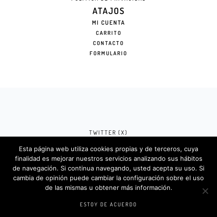
ATAJOS
MI CUENTA
CARRITO
CONTACTO
FORMULARIO
TWITTER (X)
Esta página web utiliza cookies propias y de terceros, cuya
FACEBOOK (META)
finalidad es mejorar nuestros servicios analizando sus hábitos
de navegación. Si continua navegando, usted acepta su uso. Si
INSTAGRAM
cambia de opinión puede cambiar la configuración sobre el uso
de las mismas u obtener más información.
Rotulosdecorativos.com © 2024. Diseño &
Codigos por
Createlo.com.es
.
ESTOY DE ACUERDO