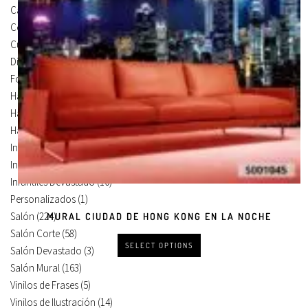
Carteles Para Puertas
(3)
Cocina
(13)
Cuadros en Vinilos
(105)
Diseños en Vinilo
(8)
Foto Lienzo
(51)
Habitación
(4)
Habitación Corte
(3)
Habitación Devastado
(1)
Infantiles
(75)
Infantiles Corte
(65)
Infantiles Devastado
(10)
Personalizados
(1)
Salón
(224)
MURAL CIUDAD DE HONG KONG EN LA NOCHE
Salón Corte
(58)
SELECT OPTIONS
Salón Devastado
(3)
Salón Mural
(163)
Vinilos de Frases
(5)
Vinilos de Ilustración
(14)